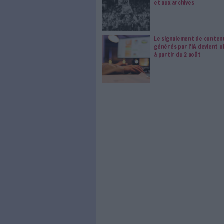
modifier vos préférence
0 Commentaire
IA Générative
Intelligence 
À LIRE SUR ARCHI
Le plus b
signé Pel