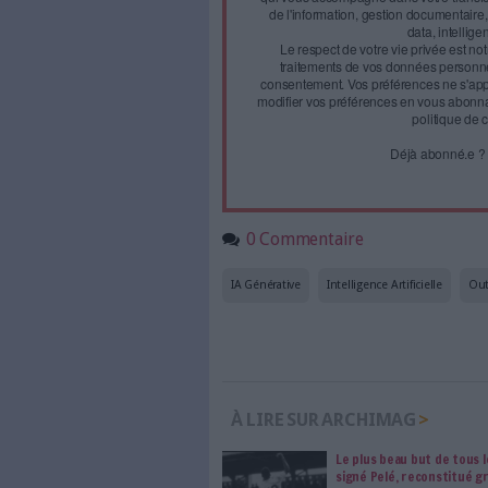
Face à 
journal
Accédez gratui
a
Abonnez-vous 
Les abonnements d'Arch
internet. Retrouvez to
les abonné·es Intégral,
qui vous accompagne dan
de l'information, ges
Le respect de votre 
traitements de vos
consentement. Vos pré