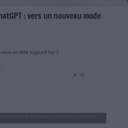
ier de ChatGPT : vers un nouve
ge ?
éaume
pt-nouveau-mode-apprentissage.png