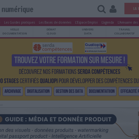
Vie numérique
tters
Le Magazine
Les Guides pratiques
Les Bases de données
L'Esp
ARCHIVES
VEILLE
DÉMAT
ATRIMOINE
DOCUMENTATION
CLOUD
Publicité