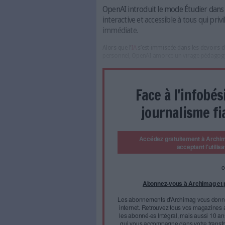
OpenAI aide la recherche sur l’ap
NextGenAI⁠ (Interface ChatGPT).
OpenAI introduit le mode
interactive et accessible
immédiate.
Alors que l’
IA
s’est immiscée d
personnel, OpenAI amorce un