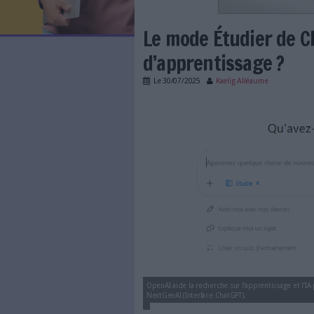
LES NEWSLETTERS
LE MAGAZINE
LES GUIDES PRATIQUES
LES BASES DE DONNÉES
L'ESPACE EMPLOI
L'AGENDA
Le mode Étud
L'ANNUAIRE DES ACTEURS
LES LIVRES BLANCS
d’apprentissa
LES SUPPLÉMENTS
Le
30/07/2025
Kaelig All
NOS OFFRES D'ABONNEMENTS
mode-etudier-chatg