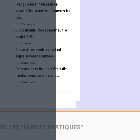
Bibliotheca : Révolutionn
bibliothèque : vers un ti
plus ouvert, accessible e
autonome
L'ANNUAIRE DES ACTE
CLOUD TEMPLE
Cloud