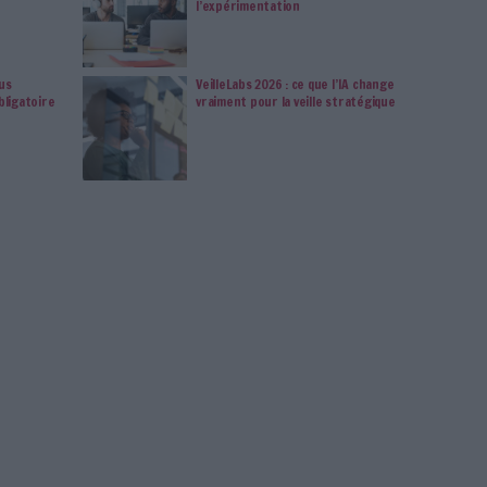
s en vous abonnant sur ce site web ou en consultant notre
politique de confidentialité.
Déjà abonné.e ?
Connectez-vous
Artificielle
Outils
ChatGPT
Connectez-vous
ou
inscrivez-vous
pour publi
MAG
eau but de tous les temps,
IA en entreprise
é, reconstitué grâce à l'IA
usages sans fre