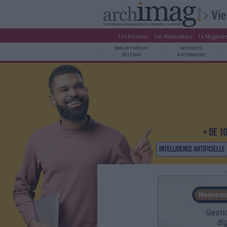
Les Dossiers
Les Newsle
BIBLIOTHÈQUE ÉDITION
BIBLIOTHÈQUE
ARCHIVES PATRIMOINE
ÉDITION
P
VEILLE DOCUMENTATION
DÉMAT CLOUD
UNIVERS DATA
TRAVAIL COLLABORATIF
VIE NUMÉRIQUE
NUMÉRIQUE RESPONSABLE
LES DOSSIERS