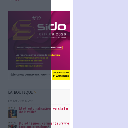
Abonnez-vous
NOUS SUIVRE
Facebook
 son initiative
Twitter
Linkedin
RSS