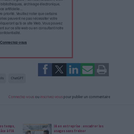
l'infobésité, soutenez un
isme fiable et vérifié...
tement à Archimag (hors articles abonné·es) en
cceptant l'utilisation des cookies...
ou
à Archimag et profitez de tous les avantages.
imag vous donnent un accès exclusif à l'ensemble du site
us vos magazines au format PDF, vos guides pratiques pour
 mais aussi 10 ans d'archives. Archimag, c'est le magazine
s votre transformation digitale : dématérialisation, droit
tion documentaire, bibliothèques, archivage électronique,
data, intelligence artificielle...
vie privée est notre priorité. Veuillez noter que certains
 données personnelles peuvent ne pas nécessiter votre
férences ne s'appliqueront qu'à ce site Web. Vous pouvez