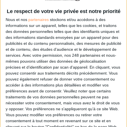
0 Commentaire
Le respect de votre vie privée est notre priorité
Nous et nos
partenaires
stockons et/ou accédons à des
Politique
Françoise Nyssen
informations sur un appareil, telles que les cookies, et traitons
des données personnelles telles que des identifiants uniques et
des informations standards envoyées par un appareil pour des
Connectez-vous
ou
inscrivez-vous
pour publier un commentaire
publicités et du contenu personnalisés, des mesures de publicité
et de contenu, des études d'audience et le développement de
services.
Avec votre permission, nos 248 partenaires et nous-
mêmes pouvons utiliser des données de géolocalisation
À LIRE SUR ARCHIMAG
précises et d’identification par scan d'appareil. En cliquant, vous
pouvez consentir aux traitements décrits précédemment. Vous
Des archives inédites de Led Zeppelin refont
pouvez également refuser de donner votre consentement ou
surface
accéder à des informations plus détaillées et modifier vos
préférences avant de consentir.
Veuillez noter que certains
traitements de vos données personnelles peuvent ne pas
nécessiter votre consentement, mais vous avez le droit de vous
y opposer. Vos préférences ne s'appliqueront qu’à ce site Web.
Le plus beau but de tous les temps, signé Pelé,
Vous pouvez modifier vos préférences ou retirer votre
reconstitué grâce à l'IA et aux archives
consentement à tout moment en revenant sur ce site et en
cliquant sur le bouton "Confidentialité" en bas de la page Web.