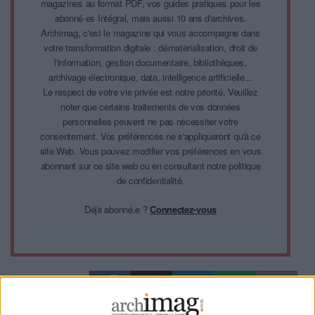
magazines au format PDF, vos guides pratiques pour les
abonné·es Intégral, mais aussi 10 ans d'archives.
Archimag, c'est le magazine qui vous accompagne dans
votre transformation digitale : dématérialisation, droit de
l'information, gestion documentaire, bibliothèques,
archivage électronique, data, intelligence artificielle...
Le respect de votre vie privée est notre priorité. Veuillez
noter que certains traitements de vos données
personnelles peuvent ne pas nécessiter votre
consentement. Vos préférences ne s'appliqueront qu'à ce
site Web. Vous pouvez modifier vos préférences en vous
abonnant sur ce site web ou en consultant notre politique
de confidentialité.
Déjà abonné.e ?
Connectez-vous