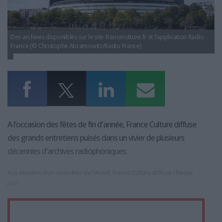
LES GUIDES PRATIQUES
LES BASES DE DONNÉES
L'ESPACE EMPLOI
Des archives disponibles sur le site franceculture.fr et l’application Radio
L'AGENDA
France (© Christophe Abramowitz/Radio France)
L'ANNUAIRE DES ACTEURS
LES LIVRES BLANCS
LES SUPPLÉMENTS
NOS OFFRES D'ABONNEMENTS
A l'occasion des fêtes de fin d'année, France Culture diffuse
des grands entretiens puisés dans un vivier de plusieurs
décennies d'archives radiophoniques.
A la manière d'un calendrier de l'Avent, France Culture diffuse chaque
jour