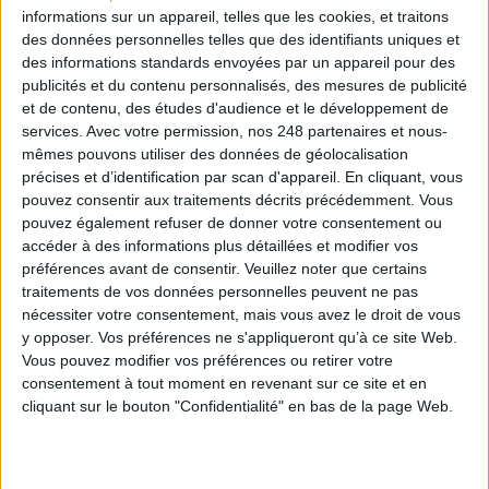
informations sur un appareil, telles que les cookies, et traitons
des données personnelles telles que des identifiants uniques et
Construire et faire vivre son référentiel
des informations standards envoyées par un appareil pour des
d’archivage : mode d’emploi, entre conformité et
publicités et du contenu personnalisés, des mesures de publicité
mémoire
et de contenu, des études d'audience et le développement de
services.
Avec votre permission, nos 248 partenaires et nous-
mêmes pouvons utiliser des données de géolocalisation
précises et d’identification par scan d'appareil. En cliquant, vous
Les Archives nationales du Luxembourg en mission
pouvez consentir aux traitements décrits précédemment. Vous
déménagement
pouvez également refuser de donner votre consentement ou
accéder à des informations plus détaillées et modifier vos
préférences avant de consentir.
Veuillez noter que certains
traitements de vos données personnelles peuvent ne pas
nécessiter votre consentement, mais vous avez le droit de vous
y opposer. Vos préférences ne s'appliqueront qu’à ce site Web.
Vous pouvez modifier vos préférences ou retirer votre
LE MAG
consentement à tout moment en revenant sur ce site et en
cliquant sur le bouton "Confidentialité" en bas de la page Web.
Numéro 396 : IA et automatisation : vers la fin de la veille?