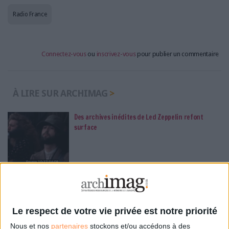
Radio France
Connectez-vous
ou
inscrivez-vous
pour publier un commentaire
À LIRE SUR ARCHIMAG
Des archives inédites de Led Zeppelin refont
surface
Le plus beau but de tous les temps, signé Pelé,
reconstitué grâce à l'IA et aux archives
Le respect de votre vie privée est notre priorité
Nous et nos
partenaires
stockons et/ou accédons à des