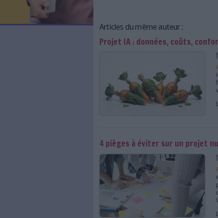
LES NEWSLETTERS
LE MAGAZINE
LES GUIDES PRATIQUES
LES BASES DE DONNÉES
L'ESPACE EMPLOI
L'AGENDA
L'ANNUAIRE DES ACTEURS
Articles du même auteu
LES LIVRES BLANCS
Projet IA : données,
LES SUPPLÉMENTS
NOS OFFRES D'ABONNEMENTS