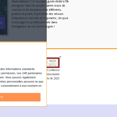
iconographe au croiseme
plusieurs...
Par:
Clémence Jost
L'AGENDA