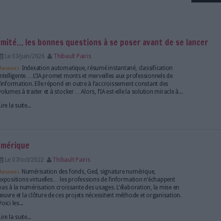
r :
 coûts, conformité… les bonnes questions à se pos
Le 03/juin/2026
Thibault Pairis
Abonnés
Indexation automatique, résumé instantané,
intelligente… L’IA promet monts et merveilles aux p
l’information. Elle répond en outre à l’accroissemen
volumes à traiter et à stocker… Alors, l’IA est-elle la 
Lire la suite...