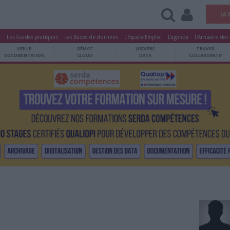
tters
Le Magazine
Les Guides pratiques
Les Bases de données
L'Esp
ARCHIVES
VEILLE
DÉMAT
ATRIMOINE
DOCUMENTATION
CLOUD
is