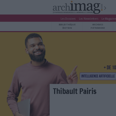
Les Dossiers
Les Newsle
BIBLIOTHÈQUE ÉDITION
BIBLIOTHÈQUE
ARCHIVES PATRIMOINE
ÉDITION
P
VEILLE DOCUMENTATION
DÉMAT CLOUD
UNIVERS DATA
TRAVAIL COLLABORATIF
VIE NUMÉRIQUE
NUMÉRIQUE RESPONSABLE
LES DOSSIERS
Thibault Pair