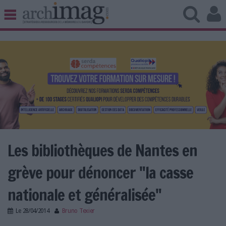
BIBLIOTHÈQUE ÉDITION
ARCHIVES PATRIMOINE
VEILLE DOCUMENTATION
DÉMAT CLOUD
UNIVERS DATA
TRAVAIL COLLABORATIF
VIE NUMÉRIQUE
NUMÉRIQUE RESPONSABLE
Les bibliothèques de Nantes en
grève pour dénoncer "la casse
LES DOSSIERS
nationale et généralisée"
LES NEWSLETTERS
Le
28/04/2014
Bruno Texier
LE MAGAZINE