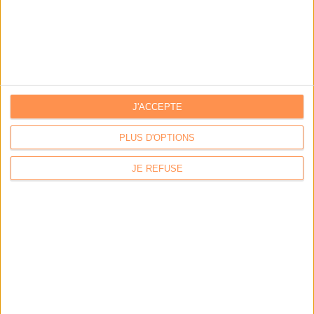
outils
Stratégie data : tirez profit de l’intelligence des
données
J'ACCEPTE
LES DERNIÈRES PARUTIONS
PLUS D'OPTIONS
JE REFUSE