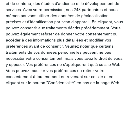
et de contenu, des études d'audience et le développement de
services.
Avec votre permission, nos 248 partenaires et nous-
mêmes pouvons utiliser des données de géolocalisation
précises et d’identification par scan d'appareil. En cliquant, vous
pouvez consentir aux traitements décrits précédemment. Vous
71e Congrès de l’ABF : l’hospitalité comme fil rouge
pouvez également refuser de donner votre consentement ou
accéder à des informations plus détaillées et modifier vos
préférences avant de consentir.
Veuillez noter que certains
traitements de vos données personnelles peuvent ne pas
nécessiter votre consentement, mais vous avez le droit de vous
y opposer. Vos préférences ne s'appliqueront qu’à ce site Web.
Bibliothèques : comment survivre face aux
Vous pouvez modifier vos préférences ou retirer votre
pressions ?
consentement à tout moment en revenant sur ce site et en
cliquant sur le bouton "Confidentialité" en bas de la page Web.
Bibliothèques : la difficile bataille des budgets