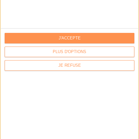
IA génératives : cas d’usage et retours d’expérience
Archivage physique et électronique : enjeux, méthodes et
outils
J'ACCEPTE
Stratégie data : tirez profit de l’intelligence des
données
PLUS D'OPTIONS
JE REFUSE
LES DERNIÈRES PARUTIONS