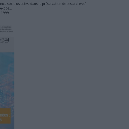
aître le vrai du faux
 ABF - ADBU
 recherche du Parlement européen (EPRS)
es hybrides : les logiciels s’adaptent aux besoins
g de son service en 5 étapes
 iconographe à la bibliothèque
expérience
iers
enseignant-chercheur sans bureau fixe
 souhaite que la France soit plus active dans la préservation de ses ar
ux, beaux livres, expos...
es d’Archimag, mai 1999