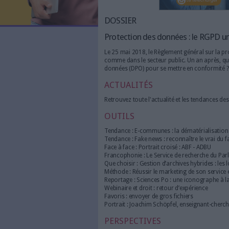
LES NEWSLETTERS
LE MAGAZINE
LES GUIDES PRATIQUES
LES BASES DE DONNÉES
L'ESPACE EMPLOI
L'AGENDA
DOSSIER
L'ANNUAIRE DES ACTEURS
LES LIVRES BLANCS
Protection des données
LES SUPPLÉMENTS
Le 25 mai 2018, le Règlement 
comme dans le secteur public.
NOS OFFRES D'ABONNEMENTS
données (DPO) pour se mettr
ACTUALITÉS
Retrouvez toute l'actualité et
OUTILS
Tendance : E-communes : la dé