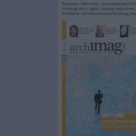
Tendance : Fake news : reconn
Face à face : Portrait croisé :
Francophonie : Le Service de
Que choisir : Gestion d’archiv
Méthode : Réussir le marketin
Reportage : Sciences Po : une
Webinaire et droit : retour d’
Favoris : envoyer de gros fich
Portrait : Joachim Schöpfel, 
PERSPECTIVES
Rencontre : Irène Frain : « je
Archimag store : applis, cadea
Archikitsch : Dans les archiv