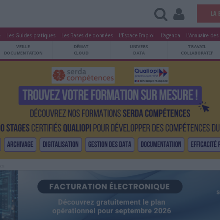
tters
Le Magazine
Les Guides pratiques
Les Bases de données
L'Esp
ARCHIVES
VEILLE
DÉMAT
ATRIMOINE
DOCUMENTATION
CLOUD
Publicité