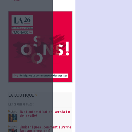
Abonnez-vous
NOUS SUIVRE
Facebook
Twitter
Linkedin
RSS
chives"