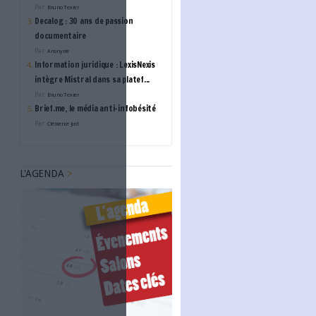
Bibliotheca : Révolutionn
bibliothèque : vers un ti
plus ouvert, accessible e
autonome
L'ANNUAIRE DES ACTE
MEMORIST
Prestataire en numérisat
patrimoniale
BUZZ