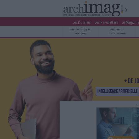
Les Dossiers
Les Newsle
BIBLIOTHÈQUE ÉDITION
BIBLIOTHÈQUE
ARCHIVES PATRIMOINE
ÉDITION
P
VEILLE DOCUMENTATION
DÉMAT CLOUD
UNIVERS DATA
TRAVAIL COLLABORATIF
VIE NUMÉRIQUE
NUMÉRIQUE RESPONSABLE
LES DOSSIERS