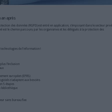
 : le RGPD un an après
général sur la protection des données (RGPD) est entré en applicatio
 Un an après, quel est le chemin parcouru par les organismes et les 
e en conformité ?
 les tendances des technologies de l'information !
matérialisation plus l’inclusion