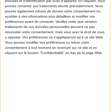
précises et d’identification par scan d'appareil. En cliquant, vous
pouvez consentir aux traitements décrits précédemment. Vous
pouvez également refuser de donner votre consentement ou
accéder à des informations plus détaillées et modifier vos
Connectez-vous
ou
inscrivez-vous
pour publier un commentaire
préférences avant de consentir.
Veuillez noter que certains
traitements de vos données personnelles peuvent ne pas
nécessiter votre consentement, mais vous avez le droit de vous
À LIRE SUR ARCHIMAG
y opposer. Vos préférences ne s'appliqueront qu’à ce site Web.
Vous pouvez modifier vos préférences ou retirer votre
Le signalement de contenus générés par l'IA
consentement à tout moment en revenant sur ce site et en
devient obligatoire à partir du 2 août
cliquant sur le bouton "Confidentialité" en bas de la page Web.
Données personnelles : les inquiétudes de l’AFCDP
face à l’Omnibus européen