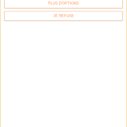
PLUS D'OPTIONS
JE REFUSE
Calico : IA générative locale : vers une gestion de
l’information plus intelligente et souveraine
Archimag : Stop au vrac numérique !