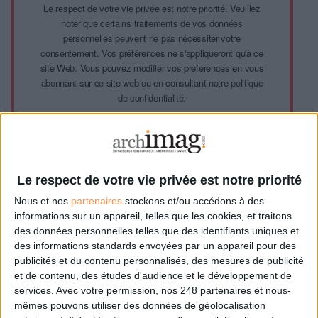
Le respect de votre vie privée est notre priorité. Veuillez
noter que certains traitements de vos données
personnelles peuvent ne pas nécessiter votre
consentement. Vos préférences ne s'appliqueront qu'à ce
site Web. Vous pouvez modifier vos préférences en vous
abonnant sur ce site web ou en consultant notre politique
de confidentialité.
Déjà abonné.e ?
Connectez-vous
Le respect de votre vie privée est notre priorité
Nous et nos
partenaires
stockons et/ou accédons à des
informations sur un appareil, telles que les cookies, et traitons
des données personnelles telles que des identifiants uniques et
0 Commentaire
des informations standards envoyées par un appareil pour des
publicités et du contenu personnalisés, des mesures de publicité
et de contenu, des études d'audience et le développement de
Données Publiques
Cyberattaque
AFCDP
DPO
services.
Avec votre permission, nos 248 partenaires et nous-
mêmes pouvons utiliser des données de géolocalisation
Open Data