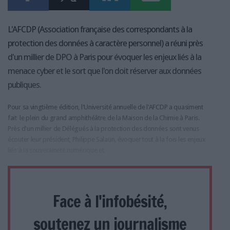
L'AFCDP (Association française des correspondants à la
protection des données à caractère personnel) a réuni près
d'un millier de DPO à Paris pour évoquer les enjeux liés à la
menace cyber et le sort que l'on doit réserver aux données
publiques.
Pour sa vingtième édition, l'Université annuelle de l'AFCDP a quasiment
fait le plein du grand amphithéâtre de la Maison de la Chimie à Paris.
Près d'un millier de Délégués à la protection des données sont venus
écouter leur président, Philippe Salaün, évoquer tout à la fois les enjeux
liés à la souveraineté numérique et
Face à l'infobésité,
soutenez un journalisme