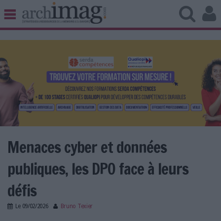
BIBLIOTHÈQUE ÉDITION
ARCHIVES PATRIMOINE
VEILLE DOCUMENTATION
DÉMAT CLOUD
UNIVERS DATA
TRAVAIL COLLABORATIF
VIE NUMÉRIQUE
NUMÉRIQUE RESPONSABLE
Menaces cyber et données
publiques, les DPO face à leurs
LES DOSSIERS
défis
LES NEWSLETTERS
Le
09/02/2026
Bruno Texier
LE MAGAZINE