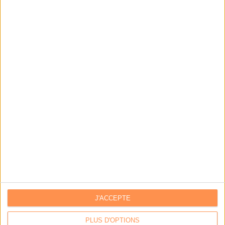
LES DERNIÈRES PARUTIONS
J'ACCEPTE
PLUS D'OPTIONS
Calico : IA générative locale : vers une gestion de