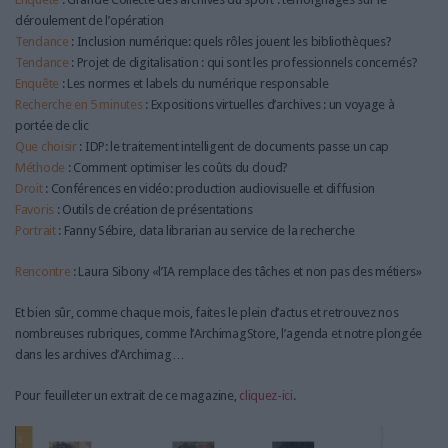
déroulement de l’opération
Tendance
: Inclusion numérique: quels rôles jouent les bibliothèques?
Tendance
: Projet de digitalisation : qui sont les professionnels concernés?
Enquête
: Les normes et labels du numérique responsable
Recherche en 5 minutes
: Expositions virtuelles d’archives : un voyage à
portée de clic
Que choisir
: IDP: le traitement intelligent de documents passe un cap
Méthode
: Comment optimiser les coûts du cloud?
Droit
: Conférences en vidéo: production audiovisuelle et diffusion
Favoris
: Outils de création de présentations
Portrait
: Fanny Sébire, data librarian au service de la recherche
Rencontre
: Laura Sibony «l’IA remplace des tâches et non pas des métiers»
Et bien sûr, comme chaque mois, faites le plein d’actus et retrouvez nos
nombreuses rubriques, comme l’ArchimagStore, l’agenda et notre plongée
dans les archives d’Archimag…
Pour feuilleter un extrait de ce magazine,
cliquez-ici
.