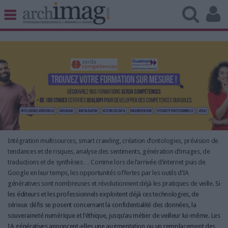
BIBLIOTHÈQUE ÉDITION
ARCHIVES PATRIMOINE
VEILLE DOCUMENTATION
DÉMAT CLOUD
UNIVERS DATA
TRAVAIL COLLABORATIF
VIE NUMÉRIQUE
NUMÉRIQUE RESPONSABLE
Intégration multisources, smart crawling, création d’ontologies, prévision de
tendances et de risques, analyse des sentiments, génération d’images, de
traductions et de synthèses… Comme lors de l’arrivée d’internet puis de
Google en leur temps, les opportunités offertes par les outils d’IA
génératives sont nombreuses et révolutionnent déjà les pratiques de veille.
Si
LES DOSSIERS
les éditeurs et les professionnels exploitent déjà ces technologies, de
LES NEWSLETTERS
sérieux défis se posent concernant la confidentialité des données, la
souveraineté numérique et l’éthique, jusqu’au métier de veilleur lui-même. Les
LE MAGAZINE
IA génératives annoncent-elles une augmentation ou un remplacement des