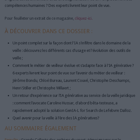
LES GUIDES PRATIQUES
compétences humaines ? Des experts livrent leur point de vue.
LES BASES DE DONNÉES
Pour feuilleter un extrait de ce magazine,
cliquez-ici.
L'ESPACE EMPLOI
L'AGENDA
À DÉ
COUVRIR DANS CE DOSSIER :
L'ANNUAIRE DES ACTEURS
Un point complet sur la façon dont l'IA s'infiltre dans le domaine de la
LES LIVRES BLANCS
veille : découvrez les différents cas d'usage et l'évolution des outils de
LES SUPPLÉMENTS
veille ;
Comment le métier de veilleur évolue et s’adapte face à l'IA générative ?
NOS OFFRES D'ABONNEMENTS
6 experts livrent leur point de vue sur l’avenir du métier de veilleur :
Jérôme Bondu, Chloé Bureau, Laurent Couvé, Christophe Deschamps,
Henri Stiller et Christophe Willaert ;
Un retour d’expérience sur l’IA générative au service de la veille juridique
: comment l’avocate Caroline Hussar, d'abord bêta-testeuse, a
rapidement adopté la solution GenIA-L for Search de Lefebvre Dalloz.
Quel avenir pour la veille à l’ère des IA génératives?
AU SOMMAIRE
É
GALEMENT
Enquête
: Grande Collecte des archives du sport : témoignages sur le