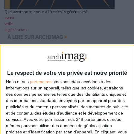
Quel avenir pour la veille à l’ère des IA génératives?
avenir
veille
ia génératives
À LIRE SUR ARCHIMAG
VeilleLabs 2026 : ce que l’IA change vraiment pour
la veille stratégique
Le respect de votre vie privée est notre priorité
Nous et nos
partenaires
stockons et/ou accédons à des
informations sur un appareil, telles que les cookies, et traitons
Google déploie AI Overview en France et engage un
des données personnelles telles que des identifiants uniques et
bras de fer avec les éditeurs de presse
des informations standards envoyées par un appareil pour des
publicités et du contenu personnalisés, des mesures de publicité
et de contenu, des études d'audience et le développement de
services.
Avec votre permission, nos 248 partenaires et nous-
mêmes pouvons utiliser des données de géolocalisation
Information juridique : LexisNexis intègre Mistral
précises et d’identification par scan d'appareil. En cliquant, vous