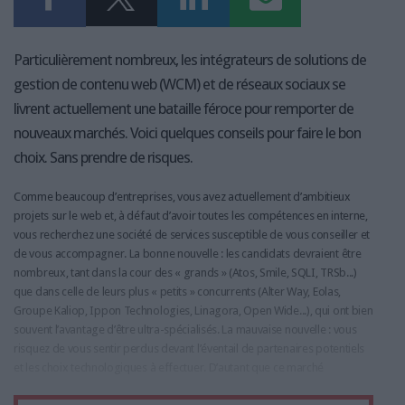
Particulièrement nombreux, les intégrateurs de solutions de
gestion de contenu web (WCM) et de réseaux sociaux se
livrent actuellement une bataille féroce pour remporter de
nouveaux marchés. Voici quelques conseils pour faire le bon
choix. Sans prendre de risques.
Comme beaucoup d’entreprises, vous avez actuellement d’ambitieux
projets sur le web et, à défaut d’avoir toutes les compétences en interne,
vous recherchez une société de services susceptible de vous conseiller et
de vous accompagner. La bonne nouvelle : les candidats devraient être
nombreux, tant dans la cour des « grands » (Atos, Smile, SQLI, TRSb...)
que dans celle de leurs plus « petits » concurrents (Alter Way, Eolas,
Groupe Kaliop, Ippon Technologies, Linagora, Open Wide...), qui ont bien
souvent l’avantage d’être ultra-spécialisés. La mauvaise nouvelle : vous
risquez de vous sentir perdus devant l’éventail de partenaires potentiels
et les choix technologiques à effectuer. D’autant que ce marché