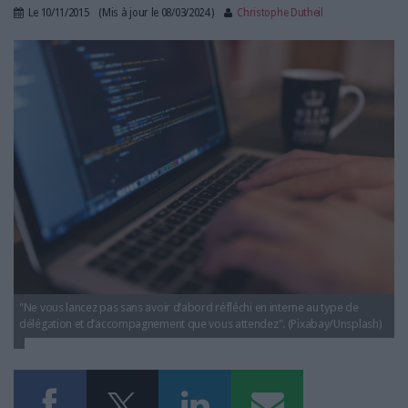
LES GUIDES PRATIQUES
Le
10/11/2015
(Mis à jour le
08/03/2024
)
Christophe Dutheil
LES BASES DE DONNÉES
intégrateur.jpg
L'ESPACE EMPLOI
L'AGENDA
L'ANNUAIRE DES ACTEURS
LES LIVRES BLANCS
LES SUPPLÉMENTS
NOS OFFRES D'ABONNEMENTS
"Ne vous lancez pas sans avoir d’abord réfléchi en interne au type de
délégation et d’accompagnement que vous attendez". (Pixabay/Unsplash)