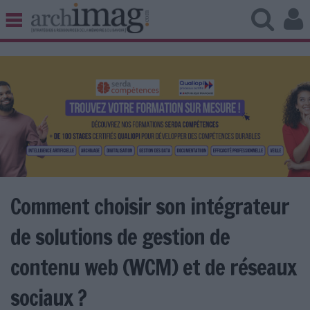
BIBLIOTHÈQUE ÉDITION
ARCHIVES PATRIMOINE
VEILLE DOCUMENTATION
DÉMAT CLOUD
UNIVERS DATA
TRAVAIL COLLABORATIF
VIE NUMÉRIQUE
NUMÉRIQUE RESPONSABLE
Comment choisir son intégrateur
de solutions de gestion de
LES DOSSIERS
contenu web (WCM) et de réseaux
LES NEWSLETTERS
sociaux ?
LE MAGAZINE