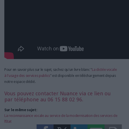
Pour en savoir plus sur le sujet, sachez qu'un livre blanc "
La dictée vocale
à l'usage des services publics
" est disponible en téléchargement depuis
notre espace dédié.
Vous pouvez contacter Nuance
via ce lien
ou
par téléphone au
06 15 88 02 96
.
Sur le même sujet:
La reconnaissance vocale au service de la modernisation des services de
l’Etat