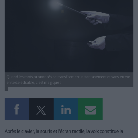
LES GUIDES PRATIQUES
LES BASES DE DONNÉES
L'ESPACE EMPLOI
L'AGENDA
L'ANNUAIRE DES ACTEURS
LES LIVRES BLANCS
LES SUPPLÉMENTS
NOS OFFRES D'ABONNEMENTS
Quand les mots prononcés se transforment instantanément et sans erreur
en texte éditable, c'est magique !
Après le clavier, la souris et l’écran tactile, la voix constitue la