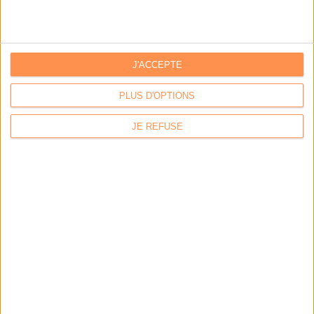
GROUPE SERDA
|
Serda Conseil
|
Serda Compétences
|
Code Confiance
Conditions générales de vente
|
Mentions légales
|
Politique de confidentialité
La Permaentreprise Serda Archimag
|
Notre rapport RSE
|
Notre charte IA 2025
*
J'ACCEPTE
PLUS D'OPTIONS
JE REFUSE
v4.0 - Tous droits réservés - Copyright Archimag-Groupe Serda 2014 - 2017 - Made
By
Pantagram Studios