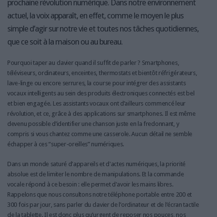
prochaine révolution numérique. Dans notre environnement
actuel, la voix apparaît, en effet, comme le moyen le plus
simple d’agir sur notre vie et toutes nos tâches quotidiennes,
que ce soit à la maison ou au bureau.
Pourquoi taper au clavier quand il suffit de parler ? Smartphones,
téléviseurs, ordinateurs, enceintes, thermostats et bientôt réfrigérateurs,
lave-linge ou encore serrures, la course pour intégrer des assistants
vocaux intelligents au sein des produits électroniques connectés est bel
et bien engagée. Les assistants vocaux ont d’ailleurs commencé leur
révolution, et ce, grâce à des applications sur smartphones. Il est même
devenu possible d’identifier une chanson juste en la fredonnant, y
compris si vous chantez comme une casserole. Aucun détail ne semble
échapper à ces “super-oreilles” numériques.
Dans un monde saturé d'appareils et d'actes numériques, la priorité
absolue est de limiter le nombre de manipulations. Et la commande
vocale répond à ce besoin : elle permet d'avoir les mains libres.
Rappelons que nous consultons notre téléphone portable entre 200 et
300 fois par jour, sans parler du clavier de l’ordinateur et de l’écran tactile
de la tablette. Il est donc plus qu’urgent de reposer nos pouces, nos