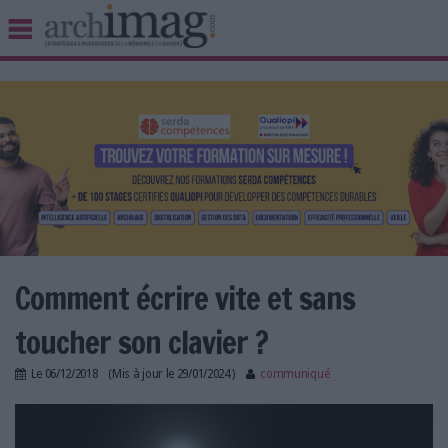
BIBLIOTHÈQUE ÉDITION
ARCHIVES PATRIMOINE
VEILLE DOCUMENTATION
DÉMAT CLOUD
UNIVERS DATA
TRAVAIL COLLABORATIF
VIE NUMÉRIQUE
NUMÉRIQUE RESPONSABLE
Comment écrire vite et sans
toucher son clavier ?
LES DOSSIERS
Le
06/12/2018
(Mis à jour le
29/01/2024
)
communiqué
LES NEWSLETTERS
394619-PCGZVC-563.jpg
LE MAGAZINE