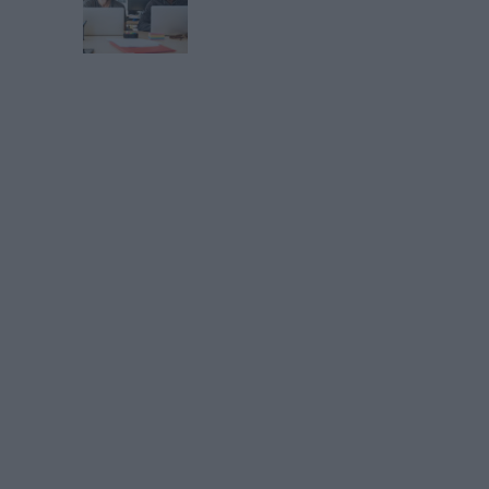
ces numériques. Une fois que les besoins internes ont été
AM peuvent être calibrés pour y répondre. Il n’est donc pas
rs seront sensibilisés à l’étendue des avantages du DAM plus ils
er le cap de l’adoption.
agement (DAM)
Nuxeo
Connectez-vous
ou
inscrivez-vous
pour publi
MAG