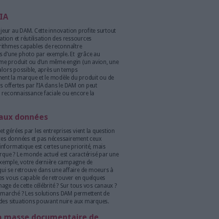
ce centralisée et sécurisée.
Aujourd’hui 63% des
s équipées d’une solution de DAM. Eric Barroca, CEO
sons d’adopter le DAM pour ceux qui auraient encore
la productivité en entreprise
’intégrer de manière fluide à l’écosystème logiciel de
t IDC, l’implémentation d’un solution DAM peut permettre à
roductivité de 34 %. Cela est principalement dû au temps gagné
t des ressources. Mais au delà d’une recherche facilitée, si le
différents logiciels métiers grâce à des connecteurs ou API, le
e et permet d’éviter de perdre du temps lorsque l’on passe d’un
teurs peuvent alors continuer à travailler sur leurs applications
 etc.) tout en permettant à l’entreprise de conserver une vision
ses ressources.
ntages de l’IA
nstitue un apport majeur au DAM. Cette innovation profite surtout
it une bonne utilisation et réutilisation des ressources