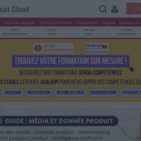
Démat Cloud
tters
Le Magazine
Les Guides pratiques
Les Bases de données
L'Esp
ARCHIVES
VEILLE
DÉMAT
ATRIMOINE
DOCUMENTATION
CLOUD
Publicité