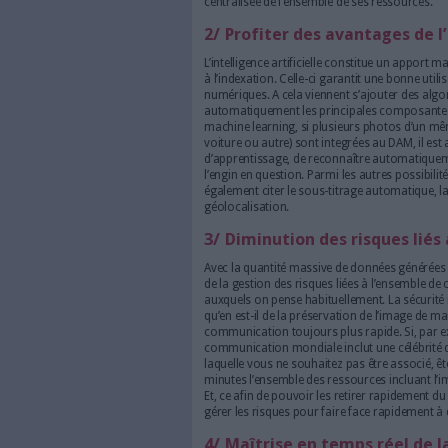
intuitive, depuis une sour
organisations ne sont pa
de Nuxeo, propose 4 rai
des doutes :
1/ Amélioration de 
Le DAM doit être conçu pour s
l’entreprise. Selon le cabine
l’entreprise d’augmenter sa p
lorsque les équipes recherchen
logiciel de DAM s’intègre aux 
travail est alors plus efficac
logiciel à l’autre. Les utilisa
préférées (Adobe, Illustrator,
centralisée de l’ensemble de 
2/ Profiter des ava
L’intelligence artificielle co
à l’indexation. Celle-ci garant