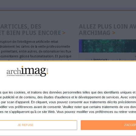
nolta reprend les fonds
La maturité num
rce d’OpenBee et de
entreprises fran
désirer
bascule dans la
IA en entreprise
lisation tous azimuts
usages sans fre
l’expérimentati