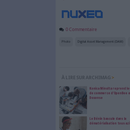
l’entreprise
Il existe une grande variété
entreprise. On y trouve du te
fichiers audio.
Les photos sont les contenus 
d’éléments.
Face à ces quantités colossa
dans la gestion de ces ressou
La recherche et éparpille
en regroupant l’ensemble 
même répertoire, le DAM ai
l’ensemble de la base doc
La gestion des droits : u
fonctionnalités de gestio
mentions légales, les con
Le DAM permet aux entreprises