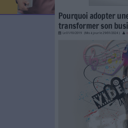
LES NEWSLETTERS
LE MAGAZINE
LES GUIDES PRATIQUES
LES BASES DE DONNÉES
L'ESPACE EMPLOI
L'AGENDA
Pourquoi ado
L'ANNUAIRE DES ACTEURS
LES LIVRES BLANCS
transformer 
LES SUPPLÉMENTS
Le
01/10/2019
(Mis à jour l
NOS OFFRES D'ABONNEMENTS
nuxeo_dam.jpg