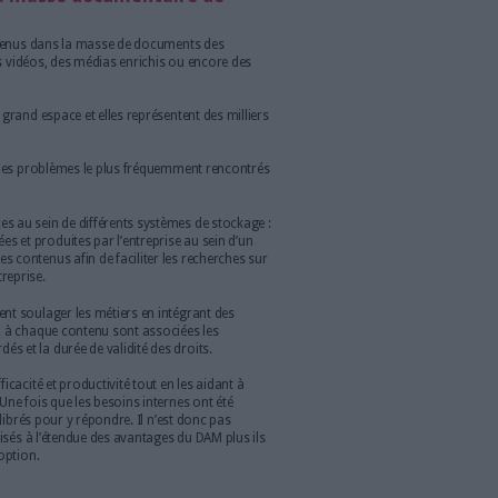
s’ajouter des algorithmes capables de reconnaître
ales composantes d’une photo par exemple. Et grâce au
rs photos d’un même produit ou d’un même engin (un avion, une
ées au DAM, il est alors possible, après un temps
tre automatiquement la marque et le modèle du produit ou de
 autres possibilités offertes par l’IA dans le DAM on peut
ge automatique, la reconnaissance faciale ou encore la
risques liés aux données
onnées générées et gérées par les entreprises vient la question
es à l’ensemble de ces données et pas nécessairement ceux
ent. La sécurité informatique est certes une priorité, mais
on de l’image de marque ? Le monde actuel est caractérisé par une
s rapide.
Si, par exemple, votre dernière campagne de
t une célébrité qui se retrouve dans une affaire de moeurs à
s être associé, êtes vous capable de retrouver en quelques
rces incluant l’image de cette célébrité ? Sur tous vos canaux ?
tirer rapidement du marché ?
Les
solutions DAM permettent de
 face rapidement à des situations pouvant nuire aux marques.
ps réel de la masse documentaire de