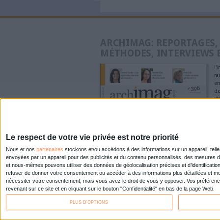
Konica Mi
de comme
Doxense
Le Bénin 
dématéria