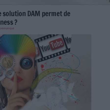
pter une solution DAM permet 
son business ?
e
29/01/2024
)
communiqué