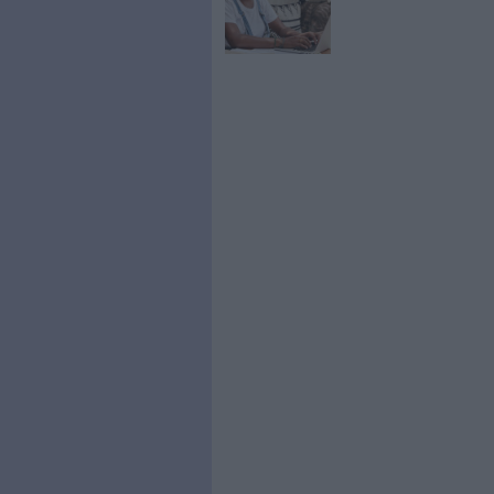
mieux maîtriser leurs ressour
identifiés, les solutions de D
surprenant que plus les métie
encourageront leur DSI à pass
https://www.nuxeo.com/fr/
0 Commentaire
Photo
Digital Asset Man
À LIRE SUR ARCHI