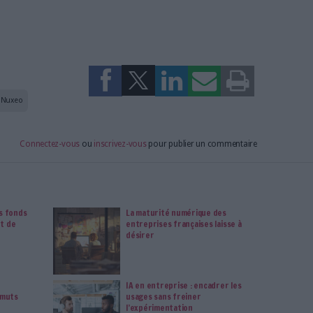
 de formats de contenus dans la masse de documents des
xte, des cartes, des vidéos, des médias enrichis ou encore des
occupant le plus grand espace et elles représentent des milliers
les à gérer, deux des problèmes le plus fréquemment rencontrés
rces sont :
ment des ressources au sein de différents systèmes de stockage :
des données gérées et produites par l’entreprise au sein d’un
de à organiser les contenus afin de faciliter les recherches sur
umentaire de l’entreprise.
ne solution DAM vient soulager les métiers en intégrant des
n des droits. Ainsi, à chaque contenu sont associées les
sentements accordés et la durée de validité des droits.
 de gagner en efficacité et productivité tout en les aidant à