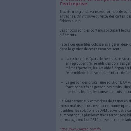
numériques. A cela viennent 
automatiquement les princip
machine learning, si plusieu
voiture ou autre) sont integr
d’apprentissage, de reconnaî
l’engin en question. Parmi les
également citer le sous-titra
géolocalisation.
3/ Diminution des 
Avec la quantité massive de d
de la gestion des risques lié
auxquels on pense habituellem
qu’en est-il de la préservati
communication toujours plu
communication mondiale inclu
laquelle vous ne souhaitez pa
minutes l’ensemble des ressou
Et, ce afin de pouvoir les re
gérer les risques pour faire
4/ Maîtrise en tem