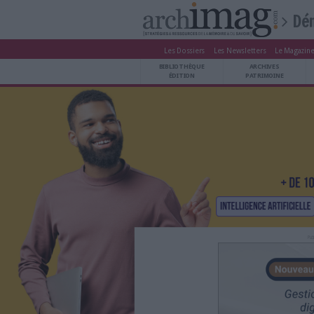
Les Dossiers
Les Newsle
BIBLIOTHÈQUE ÉDITION
BIBLIOTHÈQUE
ARCHIVES PATRIMOINE
ÉDITION
P
VEILLE DOCUMENTATION
DÉMAT CLOUD
UNIVERS DATA
TRAVAIL COLLABORATIF
VIE NUMÉRIQUE
NUMÉRIQUE RESPONSABLE
LES DOSSIERS