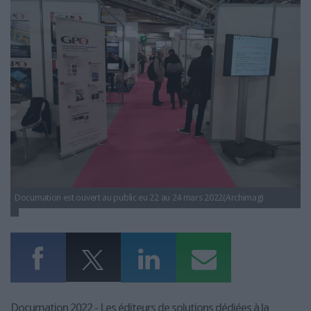
LES GUIDES PRATIQUES
LES BASES DE DONNÉES
L'ESPACE EMPLOI
L'AGENDA
L'ANNUAIRE DES ACTEURS
LES LIVRES BLANCS
LES SUPPLÉMENTS
NOS OFFRES D'ABONNEMENTS
Documation est ouvert au public eu 22 au 24 mars 2022(Archimag)
Documation 2022 - Les éditeurs de solutions dédiées à la