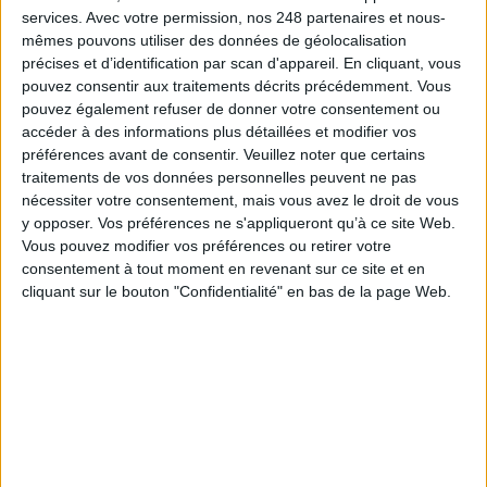
services.
Avec votre permission, nos 248 partenaires et nous-
mêmes pouvons utiliser des données de géolocalisation
précises et d’identification par scan d'appareil. En cliquant, vous
pouvez consentir aux traitements décrits précédemment. Vous
pouvez également refuser de donner votre consentement ou
Le Bénin bascule dans la dématérialisation tous
accéder à des informations plus détaillées et modifier vos
azimuts
préférences avant de consentir.
Veuillez noter que certains
traitements de vos données personnelles peuvent ne pas
nécessiter votre consentement, mais vous avez le droit de vous
y opposer. Vos préférences ne s'appliqueront qu’à ce site Web.
Vous pouvez modifier vos préférences ou retirer votre
Construire et faire vivre son référentiel
consentement à tout moment en revenant sur ce site et en
d’archivage : mode d’emploi, entre conformité et
cliquant sur le bouton "Confidentialité" en bas de la page Web.
mémoire
Cybersécurité, ce que chaque PME doit savoir et
faire