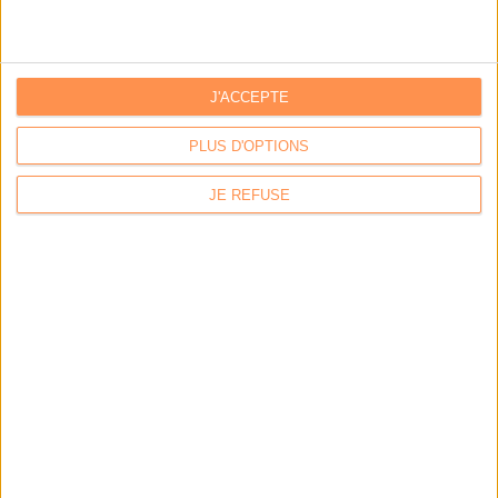
Stratégie data : tirez profit de l’intelligence des
données
J'ACCEPTE
LES DERNIÈRES PARUTIONS
PLUS D'OPTIONS
JE REFUSE