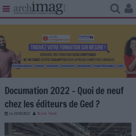
BIBLIOTHÈQUE ÉDITION
ARCHIVES PATRIMOINE
VEILLE DOCUMENTATION
DÉMAT CLOUD
UNIVERS DATA
TRAVAIL COLLABORATIF
VIE NUMÉRIQUE
NUMÉRIQUE RESPONSABLE
Documation 2022 - Quoi de neuf
chez les éditeurs de Ged ?
LES DOSSIERS
Le
23/03/2022
Bruno Texier
LES NEWSLETTERS
documation_-_ged.jpg
LE MAGAZINE