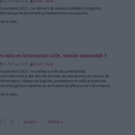
e au chaos, quel rôle pour les signaux faibles ?
Le 23/mar/2022
Bruno Texier
Documation 2022 - Objets de nombreuses spéculati
faibles ont été au coeur d'une conférence consacrée à
l'anticipation.
Lire la suite...
mment (bien) collaborer dans le monde d'après ?
Le 23/mar/2022
Clémence Jost
Le travail collaboratif à distance est l’une des gran
avec la crise sanitaire liée au Covid-19. Les éditeurs 
salon Documation, qui se tient du 22 au 24 mars 20
entendent répondre à de nouvelles demandes en ma
collaboration de...