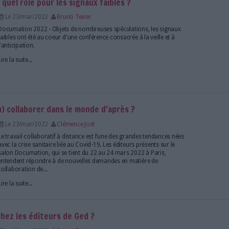
programme Vitam. Il est entouré de deux personnali
la Culture, l’un des ministères porteurs de ce prog
d'archivage électronique. Le CEA apporte son témo
Lire la suite...
signature électronique au défi de la vérification
Le 24/mar/2022
Bruno Texier
Documation 2022 - Alors qu'elle est de plus en plus u
entreprises, la signature électronique est encadrée p
réglementaire qui porte à la fois sur la signature el
vérification d'identité. La prochaine version du règl
Lire la suite...