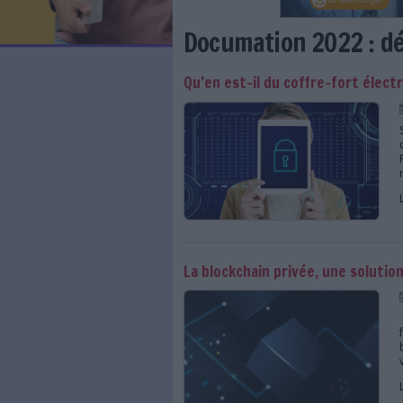
LES NEWSLETTERS
LE MAGAZINE
LES GUIDES PRATIQUES
LES BASES DE DONNÉES
L'ESPACE EMPLOI
L'AGENDA
Documation 20
L'ANNUAIRE DES ACTEURS
LES LIVRES BLANCS
Qu’en est-il du coff
LES SUPPLÉMENTS
NOS OFFRES D'ABONNEMENTS