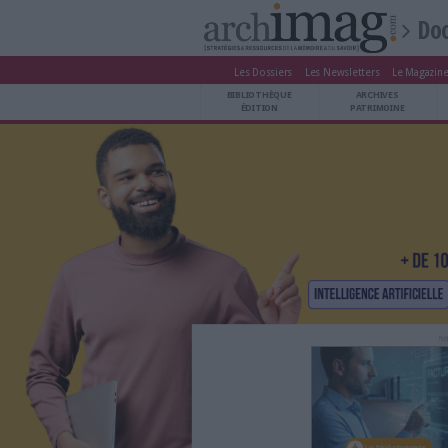
Les Dossiers
Les Newsle
BIBLIOTHÈQUE ÉDITION
BIBLIOTHÈQUE
ARCHIVES PATRIMOINE
ÉDITION
P
VEILLE DOCUMENTATION
DÉMAT CLOUD
UNIVERS DATA
TRAVAIL COLLABORATIF
VIE NUMÉRIQUE
NUMÉRIQUE RESPONSABLE
LES DOSSIERS