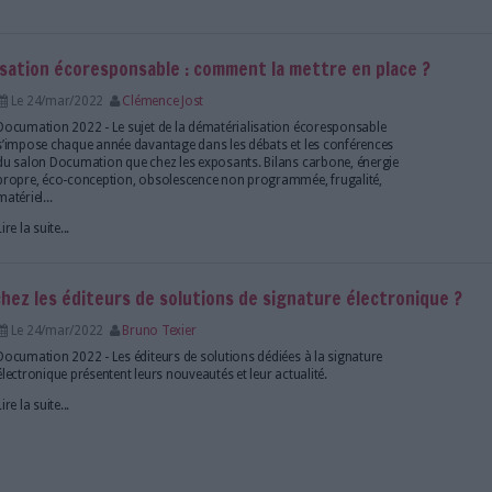
, une solution de confiance à envisager pour les 
Le 28/mar/2022
Axel Halsenbach
La technologie blockchain tente de se faire sa plac
français de la confiance. C’est le cas de Kagesecur,
blockchains privées en France qui met en avant les 
votre entreprise ainsi que l’intégration de cette techn
Lire la suite...
 dématérialisation écoresponsable : comment la 
Le 24/mar/2022
Clémence Jost
Documation 2022 - Le sujet de la dématérialisatio
s’impose chaque année davantage dans les débats e
du salon Documation que chez les exposants. Bilan
propre, éco-conception, obsolescence non program