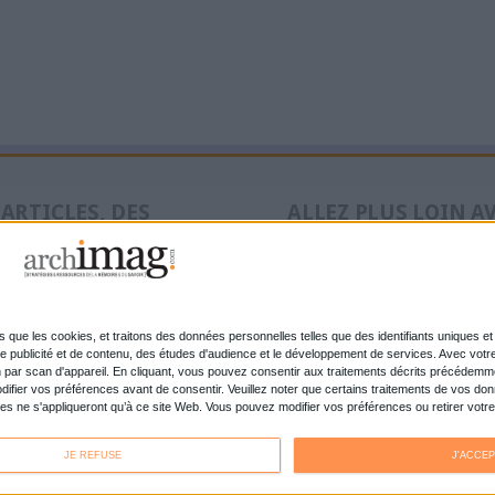
l'information. Editeurs de logiciels, prestataires de ve
ont échangé leurs expériences en matière de diffusio
Lire la suite...
1
2
suivant ›
dernier »