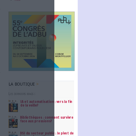
Abonnez-vous
entreprises en France ?
e au sein du marché
NOUS SUIVRE
 une des premières
cas d’usages pour
Facebook
ologie....
Twitter
Linkedin
RSS
mettre en place ?
n écoresponsable
t les conférences
s carbone, énergie
mée, frugalité,