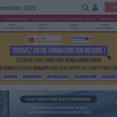
Documation 2022
tters
Le Magazine
Les Guides pratiques
Les Bases de données
L'Esp
ARCHIVES
VEILLE
DÉMAT
ATRIMOINE
DOCUMENTATION
CLOUD
Publicité