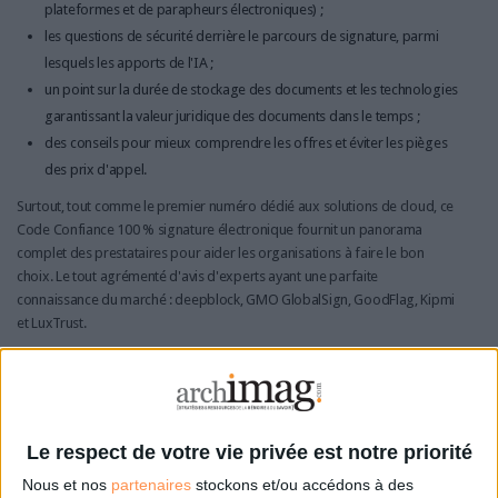
plateformes et de parapheurs électroniques) ;
les questions de sécurité derrière le parcours de signature, parmi
lesquels les apports de l'IA ;
un point sur la durée de stockage des documents et les technologies
garantissant la valeur juridique des documents dans le temps ;
des conseils pour mieux comprendre les offres et éviter les pièges
des prix d'appel.
Surtout, tout comme le premier numéro dédié aux solutions de cloud, ce
Code Confiance 100 % signature électronique fournit un panorama
complet des prestataires pour aider les organisations à faire le bon
choix. Le tout agrémenté d'avis d'experts ayant une parfaite
connaissance du marché : deepblock, GMO GlobalSign, GoodFlag, Kipmi
et LuxTrust.
>>> Téléchargez gratuitement le magazine
Code Confiance n° 2 “Signature électronique –
Qui mérite vraiment votre confiance ?” en
cliquant ici ! <<<
Le respect de votre vie privée est notre priorité
Nous et nos
partenaires
stockons et/ou accédons à des