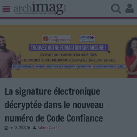
BIBLIOTHÈQUE ÉDITION
ARCHIVES PATRIMOINE
VEILLE DOCUMENTATION
DÉMAT CLOUD
UNIVERS DATA
TRAVAIL COLLABORATIF
VIE NUMÉRIQUE
NUMÉRIQUE RESPONSABLE
La signature électronique
décryptée dans le nouveau
LES DOSSIERS
numéro de Code Confiance
LES NEWSLETTERS
Le
18/05/2026
Fabien Carré
LE MAGAZINE