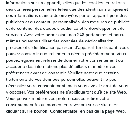
informations sur un appareil, telles que les cookies, et traitons
des données personnelles telles que des identifiants uniques et
des informations standards envoyées par un appareil pour des
0 Commentaire
publicités et du contenu personnalisés, des mesures de publicité
et de contenu, des études d'audience et le développement de
Signature Électronique
services.
Avec votre permission, nos 248 partenaires et nous-
mêmes pouvons utiliser des données de géolocalisation
précises et d’identification par scan d'appareil. En cliquant, vous
pouvez consentir aux traitements décrits précédemment. Vous
Connectez-vous
ou
inscrivez-vous
pour publier un commentaire
pouvez également refuser de donner votre consentement ou
accéder à des informations plus détaillées et modifier vos
préférences avant de consentir.
Veuillez noter que certains
traitements de vos données personnelles peuvent ne pas
À LIRE SUR ARCHIMAG
nécessiter votre consentement, mais vous avez le droit de vous
y opposer. Vos préférences ne s'appliqueront qu’à ce site Web.
Konica Minolta reprend les fonds de commerce
Vous pouvez modifier vos préférences ou retirer votre
d’OpenBee et de Doxense
consentement à tout moment en revenant sur ce site et en
cliquant sur le bouton "Confidentialité" en bas de la page Web.
La maturité numérique des entreprises françaises