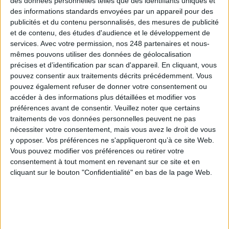
des données personnelles telles que des identifiants uniques et
des informations standards envoyées par un appareil pour des
publicités et du contenu personnalisés, des mesures de publicité
et de contenu, des études d'audience et le développement de
services.
Avec votre permission, nos 248 partenaires et nous-
La maturité numérique des entreprises françaises
mêmes pouvons utiliser des données de géolocalisation
laisse à désirer
précises et d’identification par scan d'appareil. En cliquant, vous
pouvez consentir aux traitements décrits précédemment. Vous
pouvez également refuser de donner votre consentement ou
accéder à des informations plus détaillées et modifier vos
préférences avant de consentir.
Veuillez noter que certains
traitements de vos données personnelles peuvent ne pas
Le Bénin bascule dans la dématérialisation tous
nécessiter votre consentement, mais vous avez le droit de vous
azimuts
y opposer. Vos préférences ne s'appliqueront qu’à ce site Web.
Vous pouvez modifier vos préférences ou retirer votre
consentement à tout moment en revenant sur ce site et en
cliquant sur le bouton "Confidentialité" en bas de la page Web.
Le plus beau but de tous les temps, signé Pelé,
reconstitué grâce à l'IA et aux archives