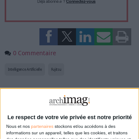
Déjà abonné.e ?
Connectez-vous
0 Commentaire
Intelligence Artificielle
Fujitsu
Connectez-vous
ou
inscrivez-vous
pour publier un commentaire
À LIRE SUR ARCHIMAG
Le respect de votre vie privée est notre priorité
Nous et nos
partenaires
stockons et/ou accédons à des
Konica Minolta reprend les fonds de commerce
informations sur un appareil, telles que les cookies, et traitons
d’OpenBee et de Doxense