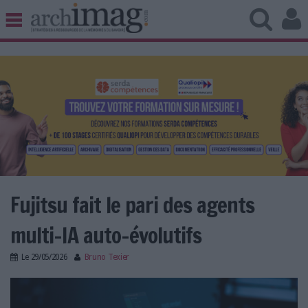
BIBLIOTHÈQUE ÉDITION
ARCHIVES PATRIMOINE
VEILLE DOCUMENTATION
DÉMAT CLOUD
UNIVERS DATA
TRAVAIL COLLABORATIF
VIE NUMÉRIQUE
NUMÉRIQUE RESPONSABLE
Fujitsu fait le pari des agents
multi-IA auto-évolutifs
LES DOSSIERS
Le
29/05/2026
Bruno Texier
LES NEWSLETTERS
fujitsu.jpg
LE MAGAZINE