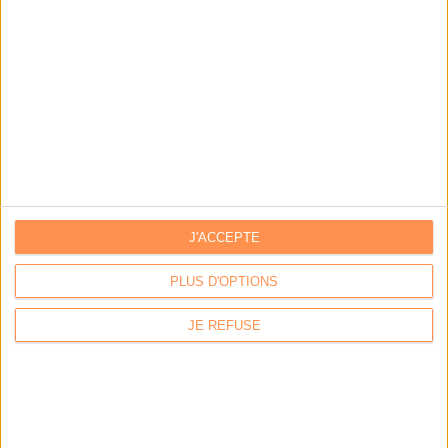
Stratégie data : tirez profit de l’intelligence des
données
LES DERNIÈRES PARUTIONS
J'ACCEPTE
PLUS D'OPTIONS
JE REFUSE