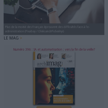
LES GUIDES PRATIQUES
LES BASES DE DONNÉES
L'ESPACE EMPLOI
L'AGENDA
Plus de la moitié des Français éprouvent des difficultés face à l'e-
L'ANNUAIRE DES ACTEURS
administration (Pixabay / OleksandrPidvalnyi)
LES LIVRES BLANCS
LE MAG
LES SUPPLÉMENTS
Numéro 396 : IA et automatisation : vers la fin de la veille?
NOS OFFRES D'ABONNEMENTS