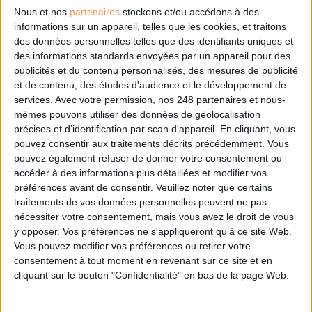
Nous et nos
partenaires
stockons et/ou accédons à des
informations sur un appareil, telles que les cookies, et traitons
des données personnelles telles que des identifiants uniques et
Les derniers guides :
des informations standards envoyées par un appareil pour des
publicités et du contenu personnalisés, des mesures de publicité
IA génératives : cas d’usage et retours d’expérience
et de contenu, des études d'audience et le développement de
services.
Avec votre permission, nos 248 partenaires et nous-
mêmes pouvons utiliser des données de géolocalisation
Archivage physique et électronique : enjeux, méthodes et
outils
précises et d’identification par scan d'appareil. En cliquant, vous
pouvez consentir aux traitements décrits précédemment. Vous
pouvez également refuser de donner votre consentement ou
Stratégie data : tirez profit de l’intelligence des
accéder à des informations plus détaillées et modifier vos
données
préférences avant de consentir.
Veuillez noter que certains
traitements de vos données personnelles peuvent ne pas
nécessiter votre consentement, mais vous avez le droit de vous
y opposer. Vos préférences ne s'appliqueront qu’à ce site Web.
LES DERNIÈRES PARUTIONS
Vous pouvez modifier vos préférences ou retirer votre
consentement à tout moment en revenant sur ce site et en
cliquant sur le bouton "Confidentialité" en bas de la page Web.