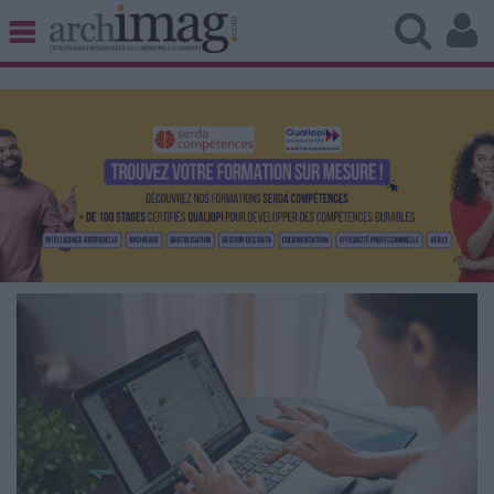
BIBLIOTHÈQUE ÉDITION
ARCHIVES PATRIMOINE
VEILLE DOCUMENTATION
DÉMAT CLOUD
UNIVERS DATA
TRAVAIL COLLABORATIF
VIE NUMÉRIQUE
NUMÉRIQUE RESPONSABLE
LES DOSSIERS
LES NEWSLETTERS
LE MAGAZINE