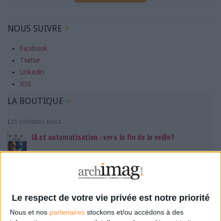
NOUS SUIVRE
Facebook
Twitter
Linkedin
RSS
LA BOUTIQUE
Les derniers mags :
IA et automatisation : vers la fin de la veille?
Bibliothèques : comment survivre face aux pressions?
Le respect de votre vie privée est notre priorité
DSI du secteur public : le pivot de la transformation
Nous et nos
partenaires
stockons et/ou accédons à des