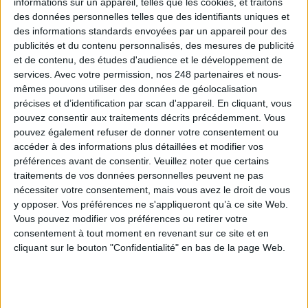
informations sur un appareil, telles que les cookies, et traitons
des données personnelles telles que des identifiants uniques et
Les derniers guides :
des informations standards envoyées par un appareil pour des
publicités et du contenu personnalisés, des mesures de publicité
IA génératives : cas d’usage et retours d’expérience
et de contenu, des études d'audience et le développement de
services.
Avec votre permission, nos 248 partenaires et nous-
mêmes pouvons utiliser des données de géolocalisation
Archivage physique et électronique : enjeux, méthodes et
précises et d’identification par scan d'appareil. En cliquant, vous
outils
pouvez consentir aux traitements décrits précédemment. Vous
pouvez également refuser de donner votre consentement ou
Stratégie data : tirez profit de l’intelligence des
accéder à des informations plus détaillées et modifier vos
données
préférences avant de consentir.
Veuillez noter que certains
traitements de vos données personnelles peuvent ne pas
nécessiter votre consentement, mais vous avez le droit de vous
y opposer. Vos préférences ne s'appliqueront qu’à ce site Web.
LES DERNIÈRES PARUTIONS
Vous pouvez modifier vos préférences ou retirer votre
consentement à tout moment en revenant sur ce site et en
cliquant sur le bouton "Confidentialité" en bas de la page Web.