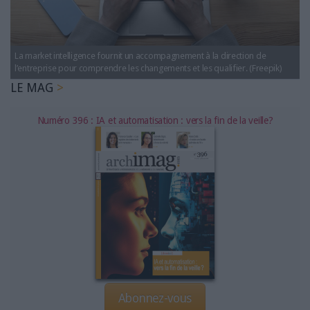
LES GUIDES PRATIQUES
LES BASES DE DONNÉES
L'ESPACE EMPLOI
La market intelligence fournit un accompagnement à la direction de
L'AGENDA
l’entreprise pour comprendre les changements et les qualifier. (Freepik)
L'ANNUAIRE DES ACTEURS
LE MAG
LES LIVRES BLANCS
Numéro 396 : IA et automatisation : vers la fin de la veille?
LES SUPPLÉMENTS
NOS OFFRES D'ABONNEMENTS
Abonnez-vous