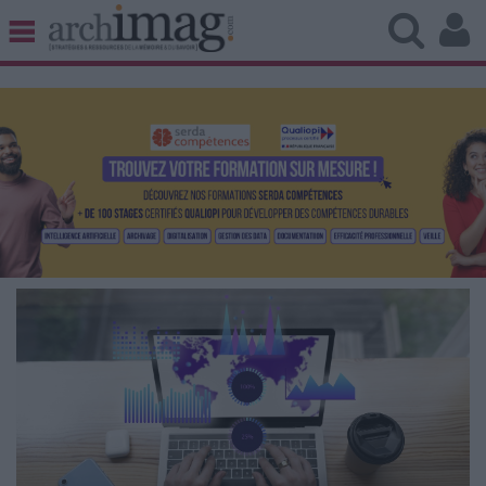
BIBLIOTHÈQUE ÉDITION
ARCHIVES PATRIMOINE
VEILLE DOCUMENTATION
DÉMAT CLOUD
UNIVERS DATA
TRAVAIL COLLABORATIF
VIE NUMÉRIQUE
NUMÉRIQUE RESPONSABLE
LES DOSSIERS
LES NEWSLETTERS
LE MAGAZINE