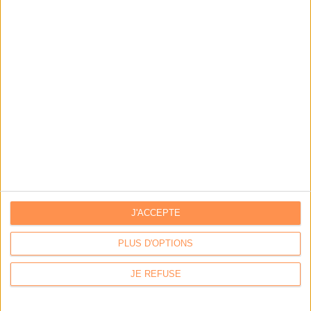
Bibliothèques : comment survivre face aux pressions?
DSI du secteur public : le pivot de la transformation
Les derniers guides :
IA génératives : cas d’usage et retours d’expérience
Archivage physique et électronique : enjeux, méthodes et
outils
J'ACCEPTE
Stratégie data : tirez profit de l’intelligence des
données
PLUS D'OPTIONS
JE REFUSE
LES DERNIÈRES PARUTIONS