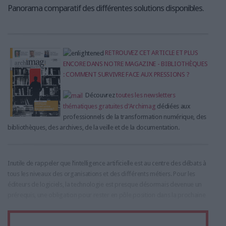
Panorama comparatif des différentes solutions disponibles.
RETROUVEZ CET ARTICLE ET PLUS
ENCORE DANS NOTRE MAGAZINE - BIBLIOTHÈQUES
: COMMENT SURVIVRE FACE AUX PRESSIONS ?
Découvrez
toutes les newsletters
thématiques gratuites d'Archimag
dédiées aux
professionnels de la transformation numérique, des
bibliothèques, des archives, de la veille et de la documentation.
Inutile de rappeler que l’intelligence artificielle est au centre des débats à
tous les niveaux des organisations et des différents métiers. Pour les
éditeurs de logiciels, la technologie est presque désormais devenue un
prérequis, une obligation pour rester en pôle position dans la prochaine