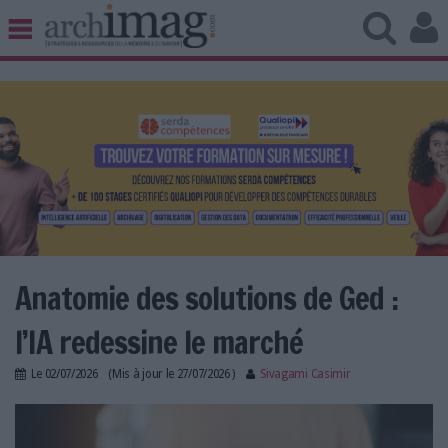
BIBLIOTHÈQUE ÉDITION
ARCHIVES PATRIMOINE
VEILLE DOCUMENTATION
DÉMAT CLOUD
UNIVERS DATA
TRAVAIL COLLABORATIF
VIE NUMÉRIQUE
NUMÉRIQUE RESPONSABLE
Anatomie des solutions de Ged :
l’IA redessine le marché
LES DOSSIERS
Le
02/07/2026
(Mis à jour le
27/07/2026
)
Sivagami Casimir
LES NEWSLETTERS
comparatif_ged_2026.jpg
LE MAGAZINE