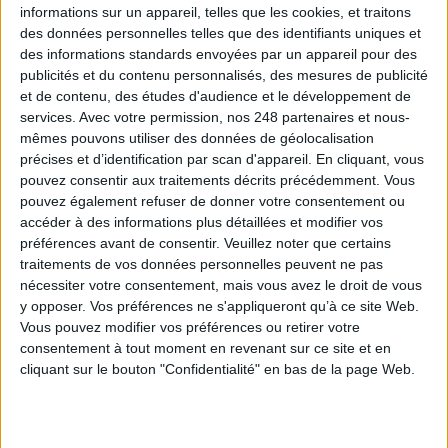
informations sur un appareil, telles que les cookies, et traitons
des données personnelles telles que des identifiants uniques et
395
Comparatif
Gestion De Contenu
Ged
des informations standards envoyées par un appareil pour des
publicités et du contenu personnalisés, des mesures de publicité
Gestion Documentaire
Gestion Électronique De Documents
et de contenu, des études d'audience et le développement de
services.
Avec votre permission, nos 248 partenaires et nous-
mêmes pouvons utiliser des données de géolocalisation
précises et d’identification par scan d'appareil. En cliquant, vous
Connectez-vous
ou
inscrivez-vous
pour publier un commentaire
pouvez consentir aux traitements décrits précédemment. Vous
pouvez également refuser de donner votre consentement ou
accéder à des informations plus détaillées et modifier vos
À LIRE SUR ARCHIMAG
préférences avant de consentir.
Veuillez noter que certains
traitements de vos données personnelles peuvent ne pas
La maturité numérique des entreprises françaises
nécessiter votre consentement, mais vous avez le droit de vous
laisse à désirer
y opposer. Vos préférences ne s'appliqueront qu’à ce site Web.
Vous pouvez modifier vos préférences ou retirer votre
consentement à tout moment en revenant sur ce site et en
cliquant sur le bouton "Confidentialité" en bas de la page Web.
Le Bénin bascule dans la dématérialisation tous
azimuts