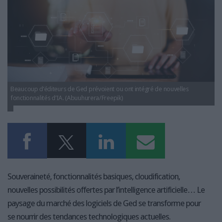
LES GUIDES PRATIQUES
LES BASES DE DONNÉES
L'ESPACE EMPLOI
L'AGENDA
L'ANNUAIRE DES ACTEURS
LES LIVRES BLANCS
LES SUPPLÉMENTS
Beaucoup d’éditeurs de Ged prévoient ou ont intégré de nouvelles
fonctionnalités d’IA. (Abuuhurera/Freepik)
NOS OFFRES D'ABONNEMENTS
Souveraineté, fonctionnalités basiques, cloudification,
nouvelles possibilités offertes par l’intelligence artificielle… Le
paysage du marché des logiciels de Ged se transforme pour
se nourrir des tendances technologiques actuelles.