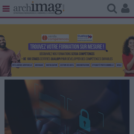
BIBLIOTHÈQUE ÉDITION
ARCHIVES PATRIMOINE
VEILLE DOCUMENTATION
DÉMAT CLOUD
UNIVERS DATA
TRAVAIL COLLABORATIF
VIE NUMÉRIQUE
NUMÉRIQUE RESPONSABLE
LES DOSSIERS
LES NEWSLETTERS
LE MAGAZINE