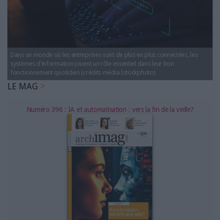
LES GUIDES PRATIQUES
LES BASES DE DONNÉES
L'ESPACE EMPLOI
L'AGENDA
Dans un monde où les entreprises sont de plus en plus connectées, les
L'ANNUAIRE DES ACTEURS
systèmes d'information jouent un rôle essentiel dans leur bon
LES LIVRES BLANCS
fonctionnement quotidien (crédits média Istockphoto)
LE MAG
LES SUPPLÉMENTS
Numéro 396 : IA et automatisation : vers la fin de la veille?
NOS OFFRES D'ABONNEMENTS