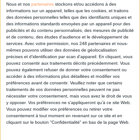
DSI du secteur public : le pivot de la transformation
Nous et nos
partenaires
stockons et/ou accédons à des
informations sur un appareil, telles que les cookies, et traitons
des données personnelles telles que des identifiants uniques et
des informations standards envoyées par un appareil pour des
Les derniers guides :
publicités et du contenu personnalisés, des mesures de publicité
et de contenu, des études d'audience et le développement de
IA génératives : cas d’usage et retours d’expérience
services.
Avec votre permission, nos 248 partenaires et nous-
mêmes pouvons utiliser des données de géolocalisation
précises et d’identification par scan d'appareil. En cliquant, vous
Archivage physique et électronique : enjeux, méthodes et
outils
pouvez consentir aux traitements décrits précédemment. Vous
pouvez également refuser de donner votre consentement ou
accéder à des informations plus détaillées et modifier vos
Stratégie data : tirez profit de l’intelligence des
préférences avant de consentir.
Veuillez noter que certains
données
traitements de vos données personnelles peuvent ne pas
nécessiter votre consentement, mais vous avez le droit de vous
y opposer. Vos préférences ne s'appliqueront qu’à ce site Web.
Vous pouvez modifier vos préférences ou retirer votre
LES DERNIÈRES PARUTIONS
consentement à tout moment en revenant sur ce site et en
cliquant sur le bouton "Confidentialité" en bas de la page Web.