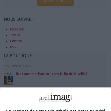
Abonnez-vous
NOUS SUIVRE
Facebook
Twitter
Linkedin
RSS
LA BOUTIQUE
Les derniers mags :
IA et automatisation : vers la fin de la veille?
Bibliothèques : comment survivre face aux pressions?
DSI du secteur public : le pivot de la transformation