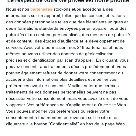
Le respect de votre vie privée est notre priorité
Nous et nos
partenaires
stockons et/ou accédons à des
informations sur un appareil, telles que les cookies, et traitons
Les derniers guides :
des données personnelles telles que des identifiants uniques et
IA génératives : cas d’usage et retours d’expérience
des informations standards envoyées par un appareil pour des
publicités et du contenu personnalisés, des mesures de publicité
et de contenu, des études d'audience et le développement de
services.
Avec votre permission, nos 248 partenaires et nous-
Archivage physique et électronique : enjeux, méthodes et
outils
mêmes pouvons utiliser des données de géolocalisation
précises et d’identification par scan d'appareil. En cliquant, vous
pouvez consentir aux traitements décrits précédemment. Vous
Stratégie data : tirez profit de l’intelligence des
données
pouvez également refuser de donner votre consentement ou
accéder à des informations plus détaillées et modifier vos
préférences avant de consentir.
Veuillez noter que certains
traitements de vos données personnelles peuvent ne pas
LES DERNIÈRES PARUTIONS
nécessiter votre consentement, mais vous avez le droit de vous
y opposer. Vos préférences ne s'appliqueront qu’à ce site Web.
Vous pouvez modifier vos préférences ou retirer votre
consentement à tout moment en revenant sur ce site et en
cliquant sur le bouton "Confidentialité" en bas de la page Web.