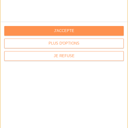
Par:
Hugo Velluet
Quand la démat devient obligatoire
Par:
Bruno Texier
Le plus beau but de tous les temps, signé Pelé, reconstitué
J'ACCEPTE
grâce...
Par:
Bruno Texier
PLUS D'OPTIONS
Système d'information : ranger son fouillis d’applications
JE REFUSE
Par:
Christophe Dutheil
Un callbot dopé à l‘IA pour répondre aux citoyens de Plaisir
Par:
Axel Halsenbach
L'AGENDA