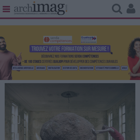
BIBLIOTHÈQUE ÉDITION
ARCHIVES PATRIMOINE
VEILLE DOCUMENTATION
DÉMAT CLOUD
UNIVERS DATA
TRAVAIL COLLABORATIF
VIE NUMÉRIQUE
NUMÉRIQUE RESPONSABLE
LES DOSSIERS
LES NEWSLETTERS
LE MAGAZINE