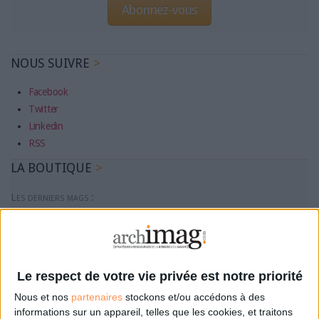
Abonnez-vous
NOUS SUIVRE
Facebook
Twitter
Linkedin
RSS
LA BOUTIQUE
Les derniers mags :
IA et automatisation : vers la fin de la veille?
Bibliothèques : comment survivre face aux pressions?
Le respect de votre vie privée est notre priorité
Nous et nos
partenaires
stockons et/ou accédons à des
DSI du secteur public : le pivot de la transformation
informations sur un appareil, telles que les cookies, et traitons