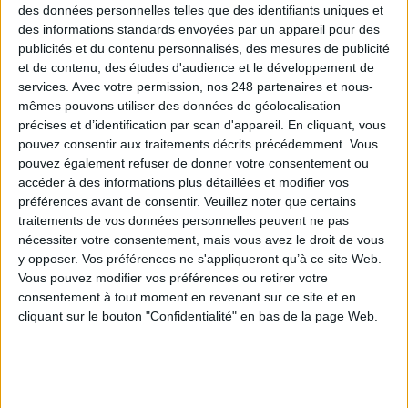
des données personnelles telles que des identifiants uniques et
des informations standards envoyées par un appareil pour des
publicités et du contenu personnalisés, des mesures de publicité
Les derniers guides :
et de contenu, des études d'audience et le développement de
services.
Avec votre permission, nos 248 partenaires et nous-
IA génératives : cas d’usage et retours d’expérience
mêmes pouvons utiliser des données de géolocalisation
précises et d’identification par scan d'appareil. En cliquant, vous
pouvez consentir aux traitements décrits précédemment. Vous
Archivage physique et électronique : enjeux, méthodes et
pouvez également refuser de donner votre consentement ou
outils
accéder à des informations plus détaillées et modifier vos
préférences avant de consentir.
Veuillez noter que certains
Stratégie data : tirez profit de l’intelligence des
traitements de vos données personnelles peuvent ne pas
données
nécessiter votre consentement, mais vous avez le droit de vous
y opposer. Vos préférences ne s'appliqueront qu’à ce site Web.
Vous pouvez modifier vos préférences ou retirer votre
consentement à tout moment en revenant sur ce site et en
LES DERNIÈRES PARUTIONS
cliquant sur le bouton "Confidentialité" en bas de la page Web.