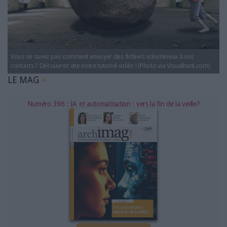
LES GUIDES PRATIQUES
LES BASES DE DONNÉES
L'ESPACE EMPLOI
L'AGENDA
Vous ne savez pas comment envoyer des fichiers volumineux à vos
L'ANNUAIRE DES ACTEURS
contacts ? Découvrez vite notre tutoriel vidéo ! (Photo via Visualhunt.com)
LES LIVRES BLANCS
LE MAG
LES SUPPLÉMENTS
Numéro 396 : IA et automatisation : vers la fin de la veille?
NOS OFFRES D'ABONNEMENTS