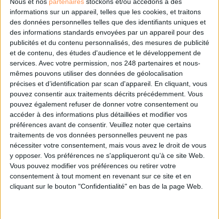
Nous et nos
partenaires
stockons et/ou accédons à des
informations sur un appareil, telles que les cookies, et traitons
Les derniers guides :
des données personnelles telles que des identifiants uniques et
IA génératives : cas d’usage et retours d’expérience
des informations standards envoyées par un appareil pour des
publicités et du contenu personnalisés, des mesures de publicité
et de contenu, des études d'audience et le développement de
Archivage physique et électronique : enjeux, méthodes et
services.
Avec votre permission, nos 248 partenaires et nous-
outils
mêmes pouvons utiliser des données de géolocalisation
précises et d’identification par scan d'appareil. En cliquant, vous
Stratégie data : tirez profit de l’intelligence des
pouvez consentir aux traitements décrits précédemment. Vous
données
pouvez également refuser de donner votre consentement ou
accéder à des informations plus détaillées et modifier vos
préférences avant de consentir.
Veuillez noter que certains
traitements de vos données personnelles peuvent ne pas
LES DERNIÈRES PARUTIONS
nécessiter votre consentement, mais vous avez le droit de vous
y opposer. Vos préférences ne s'appliqueront qu’à ce site Web.
Vous pouvez modifier vos préférences ou retirer votre
consentement à tout moment en revenant sur ce site et en
cliquant sur le bouton "Confidentialité" en bas de la page Web.