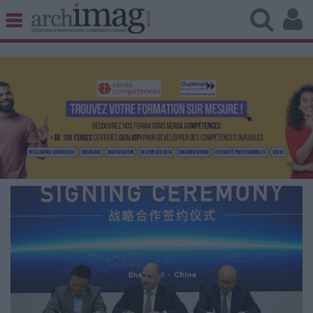
BIBLIOTHÈQUE ÉDITION
ARCHIVES PATRIMOINE
VEILLE DOCUMENTATION
DÉMAT CLOUD
UNIVERS DATA
TRAVAIL COLLABORATIF
VIE NUMÉRIQUE
NUMÉRIQUE RESPONSABLE
LES DOSSIERS
LES NEWSLETTERS
LE MAGAZINE