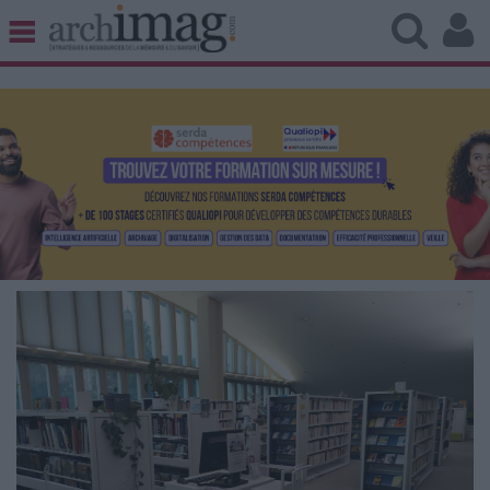
BIBLIOTHÈQUE ÉDITION
ARCHIVES PATRIMOINE
VEILLE DOCUMENTATION
DÉMAT CLOUD
UNIVERS DATA
TRAVAIL COLLABORATIF
VIE NUMÉRIQUE
NUMÉRIQUE RESPONSABLE
LES DOSSIERS
LES NEWSLETTERS
LE MAGAZINE