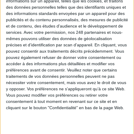
informations sur un appareil, telles que les cookies, et traitons
DSI du secteur public : le pivot de la transformation
des données personnelles telles que des identifiants uniques et
des informations standards envoyées par un appareil pour des
publicités et du contenu personnalisés, des mesures de publicité
et de contenu, des études d'audience et le développement de
Les derniers guides :
services.
Avec votre permission, nos 248 partenaires et nous-
IA génératives : cas d’usage et retours d’expérience
mêmes pouvons utiliser des données de géolocalisation
précises et d’identification par scan d'appareil. En cliquant, vous
pouvez consentir aux traitements décrits précédemment. Vous
Archivage physique et électronique : enjeux, méthodes et
pouvez également refuser de donner votre consentement ou
outils
accéder à des informations plus détaillées et modifier vos
préférences avant de consentir.
Veuillez noter que certains
Stratégie data : tirez profit de l’intelligence des
traitements de vos données personnelles peuvent ne pas
données
nécessiter votre consentement, mais vous avez le droit de vous
y opposer. Vos préférences ne s'appliqueront qu’à ce site Web.
Vous pouvez modifier vos préférences ou retirer votre
consentement à tout moment en revenant sur ce site et en
LES DERNIÈRES PARUTIONS
cliquant sur le bouton "Confidentialité" en bas de la page Web.