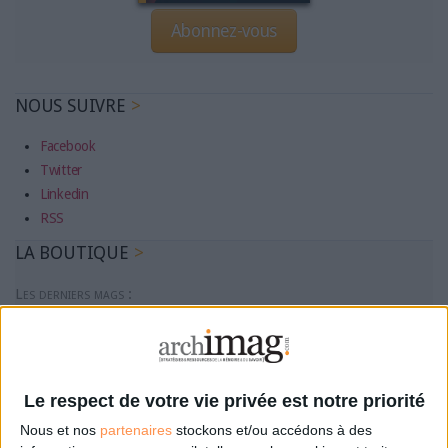
Abonnez-vous
NOUS SUIVRE
Facebook
Twitter
Linkedin
RSS
LA BOUTIQUE
Les derniers mags :
IA et automatisation : vers la fin de la veille?
Bibliothèques : comment survivre face aux pressions?
Le respect de votre vie privée est notre priorité
Nous et nos
partenaires
stockons et/ou accédons à des