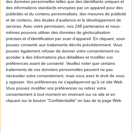
des données personnelles telles que des identifiants uniques et
des informations standards envoyées par un appareil pour des
publicités et du contenu personnalisés, des mesures de publicité
Archivage physique et électronique : enjeux, méthodes et
et de contenu, des études d'audience et le développement de
outils
services.
Avec votre permission, nos 248 partenaires et nous-
mêmes pouvons utiliser des données de géolocalisation
Stratégie data : tirez profit de l’intelligence des
précises et d’identification par scan d'appareil. En cliquant, vous
données
pouvez consentir aux traitements décrits précédemment. Vous
pouvez également refuser de donner votre consentement ou
accéder à des informations plus détaillées et modifier vos
préférences avant de consentir.
Veuillez noter que certains
LES DERNIÈRES PARUTIONS
traitements de vos données personnelles peuvent ne pas
nécessiter votre consentement, mais vous avez le droit de vous
y opposer. Vos préférences ne s'appliqueront qu’à ce site Web.
Vous pouvez modifier vos préférences ou retirer votre
consentement à tout moment en revenant sur ce site et en
cliquant sur le bouton "Confidentialité" en bas de la page Web.