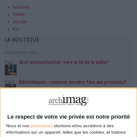
Facebook
Twitter
Linkedin
RSS
LA BOUTIQUE
Les derniers mags :
IA et automatisation : vers la fin de la veille?
Bibliothèques : comment survivre face aux pressions?
DSI du secteur public : le pivot de la transformation
Le respect de votre vie privée est notre priorité
Nous et nos
partenaires
stockons et/ou accédons à des
Les derniers guides :
informations sur un appareil, telles que les cookies, et traitons
IA génératives : cas d’usage et retours d’expérience