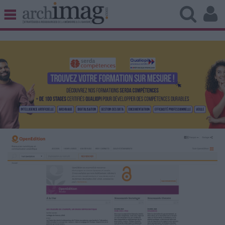
BIBLIOTHÈQUE ÉDITION
ARCHIVES PATRIMOINE
VEILLE DOCUMENTATION
DÉMAT CLOUD
UNIVERS DATA
TRAVAIL COLLABORATIF
VIE NUMÉRIQUE
NUMÉRIQUE RESPONSABLE
LES DOSSIERS
LES NEWSLETTERS
LE MAGAZINE