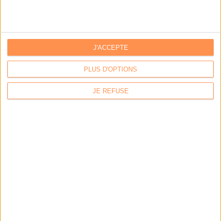
Quand la démat devient obligatoire
Par:
Bruno Texier
Le plus beau but de tous les temps, signé Pelé, reconstitué
J'ACCEPTE
grâce...
Par:
Bruno Texier
PLUS D'OPTIONS
Système d'information : ranger son fouillis d’applications
Par:
Christophe Dutheil
JE REFUSE
Un callbot dopé à l‘IA pour répondre aux citoyens de Plaisir
Par:
Axel Halsenbach
L'AGENDA