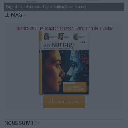
LES GUIDES PRATIQUES
Page d'accueil du portail OpenEdition (OpenEdition)
LES BASES DE DONNÉES
LE MAG
L'ESPACE EMPLOI
L'AGENDA
Numéro 396 : IA et automatisation : vers la fin de la veille?
L'ANNUAIRE DES ACTEURS
LES LIVRES BLANCS
LES SUPPLÉMENTS
NOS OFFRES D'ABONNEMENTS
Abonnez-vous
NOUS SUIVRE