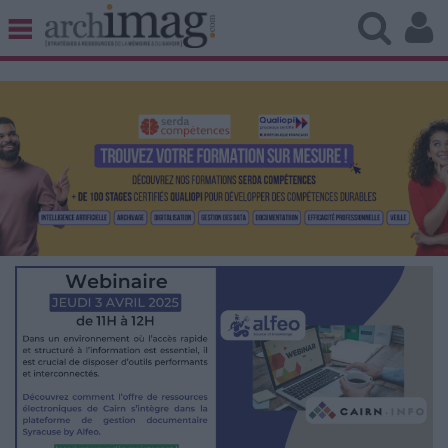
BIBLIOTHÈQUE ÉDITION
ARCHIVES PATRIMOINE
VEILLE DOCUMENTATION
DÉMAT CLOUD
UNIVERS DATA
TRAVAIL COLLABORATIF
VIE NUMÉRIQUE
NUMÉRIQUE RESPONSABLE
LES DOSSIERS
LES NEWSLETTERS
LE MAGAZINE