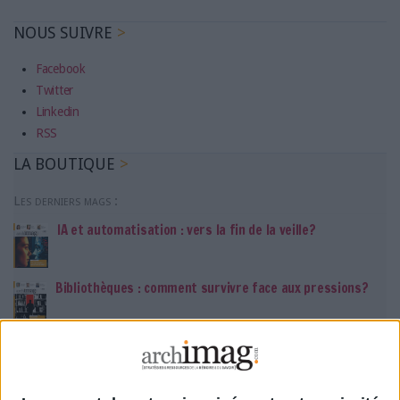
NOUS SUIVRE
Facebook
Twitter
Linkedin
RSS
LA BOUTIQUE
Les derniers mags :
IA et automatisation : vers la fin de la veille?
Bibliothèques : comment survivre face aux pressions?
DSI du secteur public : le pivot de la transformation