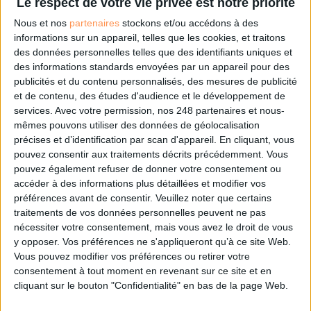
Le respect de votre vie privée est notre priorité
Les derniers guides :
Nous et nos
partenaires
stockons et/ou accédons à des
IA génératives : cas d’usage et retours d’expérience
informations sur un appareil, telles que les cookies, et traitons
des données personnelles telles que des identifiants uniques et
des informations standards envoyées par un appareil pour des
Archivage physique et électronique : enjeux, méthodes et
publicités et du contenu personnalisés, des mesures de publicité
outils
et de contenu, des études d'audience et le développement de
services.
Avec votre permission, nos 248 partenaires et nous-
mêmes pouvons utiliser des données de géolocalisation
Stratégie data : tirez profit de l’intelligence des
données
précises et d’identification par scan d'appareil. En cliquant, vous
pouvez consentir aux traitements décrits précédemment. Vous
pouvez également refuser de donner votre consentement ou
accéder à des informations plus détaillées et modifier vos
LES DERNIÈRES PARUTIONS
préférences avant de consentir.
Veuillez noter que certains
traitements de vos données personnelles peuvent ne pas
nécessiter votre consentement, mais vous avez le droit de vous
y opposer. Vos préférences ne s'appliqueront qu’à ce site Web.
Vous pouvez modifier vos préférences ou retirer votre
consentement à tout moment en revenant sur ce site et en
cliquant sur le bouton "Confidentialité" en bas de la page Web.