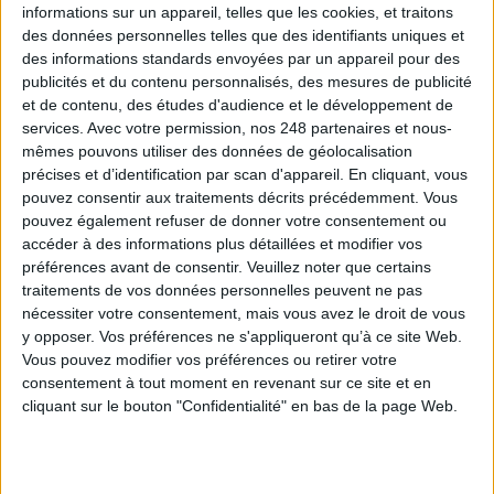
informations sur un appareil, telles que les cookies, et traitons
des données personnelles telles que des identifiants uniques et
Les derniers guides :
des informations standards envoyées par un appareil pour des
IA génératives : cas d’usage et retours d’expérience
publicités et du contenu personnalisés, des mesures de publicité
et de contenu, des études d'audience et le développement de
services.
Avec votre permission, nos 248 partenaires et nous-
Archivage physique et électronique : enjeux, méthodes et
mêmes pouvons utiliser des données de géolocalisation
outils
précises et d’identification par scan d'appareil. En cliquant, vous
pouvez consentir aux traitements décrits précédemment. Vous
Stratégie data : tirez profit de l’intelligence des
pouvez également refuser de donner votre consentement ou
données
accéder à des informations plus détaillées et modifier vos
préférences avant de consentir.
Veuillez noter que certains
traitements de vos données personnelles peuvent ne pas
nécessiter votre consentement, mais vous avez le droit de vous
LES DERNIÈRES PARUTIONS
y opposer. Vos préférences ne s'appliqueront qu’à ce site Web.
Vous pouvez modifier vos préférences ou retirer votre
consentement à tout moment en revenant sur ce site et en
cliquant sur le bouton "Confidentialité" en bas de la page Web.