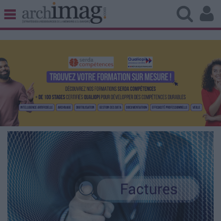
BIBLIOTHÈQUE ÉDITION
ARCHIVES PATRIMOINE
VEILLE DOCUMENTATION
DÉMAT CLOUD
UNIVERS DATA
TRAVAIL COLLABORATIF
VIE NUMÉRIQUE
NUMÉRIQUE RESPONSABLE
LES DOSSIERS
LES NEWSLETTERS
LE MAGAZINE