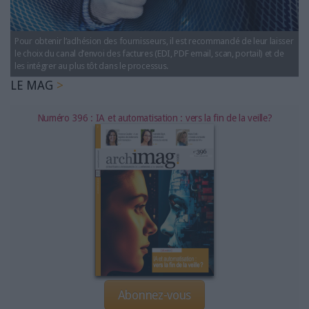
LES GUIDES PRATIQUES
LES BASES DE DONNÉES
Pour obtenir l’adhésion des fournisseurs, il est recommandé de leur laisser
L'ESPACE EMPLOI
le choix du canal d’envoi des factures (EDI, PDF email, scan, portail) et de
L'AGENDA
les intégrer au plus tôt dans le processus.
L'ANNUAIRE DES ACTEURS
LE MAG
LES LIVRES BLANCS
Numéro 396 : IA et automatisation : vers la fin de la veille?
LES SUPPLÉMENTS
NOS OFFRES D'ABONNEMENTS
Abonnez-vous