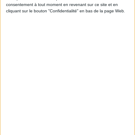
consentement à tout moment en revenant sur ce site et en
À LIRE SUR ARCHIMAG
cliquant sur le bouton "Confidentialité" en bas de la page Web.
Le signalement de contenus générés par l'IA
devient obligatoire à partir du 2 août
Clara Chappaz pressentie pour rejoindre
Emmanuel Macron à l'Elysée
Trois outils d’IA pour faciliter la recherche
académique