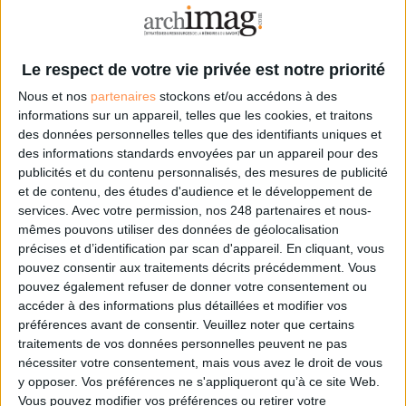
Le respect de votre vie privée est notre priorité
Sur le même sujet:
4 applications gratuites pour retoucher vos photos comme un pro
Nous et nos
partenaires
stockons et/ou accédons à des
3 applications gratuites pour transformer son smartphone en scanner de
informations sur un appareil, telles que les cookies, et traitons
poche
des données personnelles telles que des identifiants uniques et
4 outils gratuits pour créer vos propres cartes interactives
des informations standards envoyées par un appareil pour des
3 applications géniales et gratuites pour bien s'organiser
publicités et du contenu personnalisés, des mesures de publicité
et de contenu, des études d'audience et le développement de
services.
Avec votre permission, nos 248 partenaires et nous-
mêmes pouvons utiliser des données de géolocalisation
1 Commentaire
précises et d’identification par scan d'appareil. En cliquant, vous
pouvez consentir aux traitements décrits précédemment. Vous
pouvez également refuser de donner votre consentement ou
Transfert De Données
Outils
accéder à des informations plus détaillées et modifier vos
préférences avant de consentir.
Veuillez noter que certains
traitements de vos données personnelles peuvent ne pas
nécessiter votre consentement, mais vous avez le droit de vous
Connectez-vous
ou
inscrivez-vous
pour publier un commentaire
y opposer. Vos préférences ne s'appliqueront qu’à ce site Web.
Vous pouvez modifier vos préférences ou retirer votre