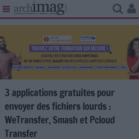
BIBLIOTHÈQUE ÉDITION
ARCHIVES PATRIMOINE
VEILLE DOCUMENTATION
DÉMAT CLOUD
UNIVERS DATA
TRAVAIL COLLABORATIF
VIE NUMÉRIQUE
NUMÉRIQUE RESPONSABLE
3 applications gratuites pour
envoyer des fichiers lourds :
LES DOSSIERS
WeTransfer, Smash et Pcloud
LES NEWSLETTERS
Transfer
LE MAGAZINE