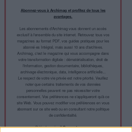
Abonnez-vous à Archimag et profitez de tous les
avantages.
Les abonnements d'Archimag vous donnent un accès
exclusif à l'ensemble du site internet. Retrouvez tous vos
magazines au format PDF, vos guides pratiques pour les
abonné·es Intégral, mais aussi 10 ans d'archives.
Archimag, c'est le magazine qui vous accompagne dans
votre transformation digitale : dématérialisation, droit de
l'information, gestion documentaire, bibliothèques,
archivage électronique, data, intelligence artificielle...
Le respect de votre vie privée est notre priorité. Veuillez
noter que certains traitements de vos données
personnelles peuvent ne pas nécessiter votre
consentement. Vos préférences ne s'appliqueront qu'à ce
site Web. Vous pouvez modifier vos préférences en vous
abonnant sur ce site web ou en consultant notre politique
de confidentialité.
Déjà abonné.e ?
Connectez-vous