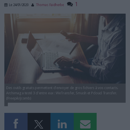
LES GUIDES PRATIQUES
1
Le
24/01/2020
Thomas Faidherbe
LES BASES DE DONNÉES
envoyer_grosfichier.jpg
L'ESPACE EMPLOI
L'AGENDA
L'ANNUAIRE DES ACTEURS
LES LIVRES BLANCS
LES SUPPLÉMENTS
NOS OFFRES D'ABONNEMENTS
Des outils gratuits permettent d'envoyer de gros fichiers à vos contacts.
Archimag a testé 3 d'entre eux : WeTransfer, Smash et Pcloud Transfer.
(Freepik/jcomb)