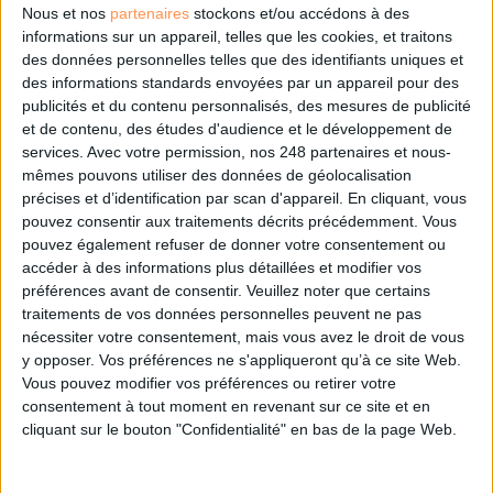
Nous et nos
partenaires
stockons et/ou accédons à des
Les derniers guides :
informations sur un appareil, telles que les cookies, et traitons
des données personnelles telles que des identifiants uniques et
IA génératives : cas d’usage et retours d’expérience
des informations standards envoyées par un appareil pour des
publicités et du contenu personnalisés, des mesures de publicité
et de contenu, des études d'audience et le développement de
Archivage physique et électronique : enjeux, méthodes et
services.
Avec votre permission, nos 248 partenaires et nous-
outils
mêmes pouvons utiliser des données de géolocalisation
précises et d’identification par scan d'appareil. En cliquant, vous
Stratégie data : tirez profit de l’intelligence des
pouvez consentir aux traitements décrits précédemment. Vous
données
pouvez également refuser de donner votre consentement ou
accéder à des informations plus détaillées et modifier vos
préférences avant de consentir.
Veuillez noter que certains
traitements de vos données personnelles peuvent ne pas
LES DERNIÈRES PARUTIONS
nécessiter votre consentement, mais vous avez le droit de vous
y opposer. Vos préférences ne s'appliqueront qu’à ce site Web.
Vous pouvez modifier vos préférences ou retirer votre
consentement à tout moment en revenant sur ce site et en
cliquant sur le bouton "Confidentialité" en bas de la page Web.