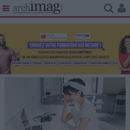
BIBLIOTHÈQUE ÉDITION
ARCHIVES PATRIMOINE
VEILLE DOCUMENTATION
DÉMAT CLOUD
UNIVERS DATA
TRAVAIL COLLABORATIF
VIE NUMÉRIQUE
NUMÉRIQUE RESPONSABLE
LES DOSSIERS
LES NEWSLETTERS
LE MAGAZINE