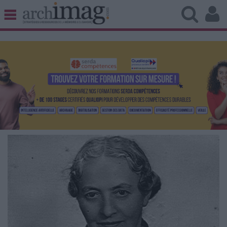
BIBLIOTHÈQUE ÉDITION
ARCHIVES PATRIMOINE
VEILLE DOCUMENTATION
DÉMAT CLOUD
UNIVERS DATA
TRAVAIL COLLABORATIF
VIE NUMÉRIQUE
NUMÉRIQUE RESPONSABLE
LES DOSSIERS
LES NEWSLETTERS
LE MAGAZINE