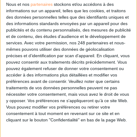
Nous et nos
partenaires
stockons et/ou accédons à des
informations sur un appareil, telles que les cookies, et traitons
Les derniers guides :
des données personnelles telles que des identifiants uniques et
IA génératives : cas d’usage et retours d’expérience
des informations standards envoyées par un appareil pour des
publicités et du contenu personnalisés, des mesures de publicité
et de contenu, des études d'audience et le développement de
Archivage physique et électronique : enjeux, méthodes et
services.
Avec votre permission, nos 248 partenaires et nous-
outils
mêmes pouvons utiliser des données de géolocalisation
précises et d’identification par scan d'appareil. En cliquant, vous
Stratégie data : tirez profit de l’intelligence des
pouvez consentir aux traitements décrits précédemment. Vous
données
pouvez également refuser de donner votre consentement ou
accéder à des informations plus détaillées et modifier vos
préférences avant de consentir.
Veuillez noter que certains
traitements de vos données personnelles peuvent ne pas
LES DERNIÈRES PARUTIONS
nécessiter votre consentement, mais vous avez le droit de vous
y opposer. Vos préférences ne s'appliqueront qu’à ce site Web.
Vous pouvez modifier vos préférences ou retirer votre
consentement à tout moment en revenant sur ce site et en
cliquant sur le bouton "Confidentialité" en bas de la page Web.