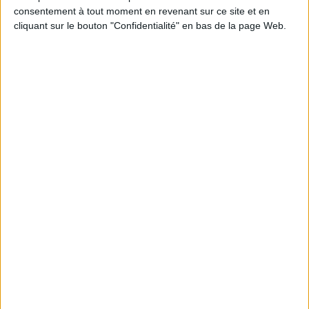
consentement à tout moment en revenant sur ce site et en
Stratégie data : tirez profit de l’intelligence des
cliquant sur le bouton "Confidentialité" en bas de la page Web.
données
LES DERNIÈRES PARUTIONS