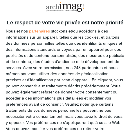
LA BOUTIQUE
Les derniers mags :
Le respect de votre vie privée est notre priorité
IA et automatisation : vers la fin de la veille?
Nous et nos
partenaires
stockons et/ou accédons à des
informations sur un appareil, telles que les cookies, et traitons
des données personnelles telles que des identifiants uniques et
Bibliothèques : comment survivre face aux pressions?
des informations standards envoyées par un appareil pour des
publicités et du contenu personnalisés, des mesures de publicité
et de contenu, des études d'audience et le développement de
DSI du secteur public : le pivot de la transformation
services.
Avec votre permission, nos 248 partenaires et nous-
mêmes pouvons utiliser des données de géolocalisation
précises et d’identification par scan d'appareil. En cliquant, vous
pouvez consentir aux traitements décrits précédemment. Vous
Les derniers guides :
pouvez également refuser de donner votre consentement ou
accéder à des informations plus détaillées et modifier vos
IA génératives : cas d’usage et retours d’expérience
préférences avant de consentir.
Veuillez noter que certains
traitements de vos données personnelles peuvent ne pas
nécessiter votre consentement, mais vous avez le droit de vous
Archivage physique et électronique : enjeux, méthodes et
y opposer. Vos préférences ne s'appliqueront qu’à ce site Web.
outils
Vous pouvez modifier vos préférences ou retirer votre