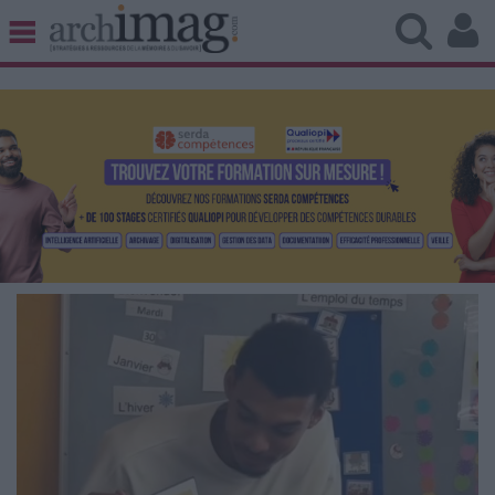
BIBLIOTHÈQUE ÉDITION
ARCHIVES PATRIMOINE
VEILLE DOCUMENTATION
DÉMAT CLOUD
UNIVERS DATA
TRAVAIL COLLABORATIF
VIE NUMÉRIQUE
NUMÉRIQUE RESPONSABLE
LES DOSSIERS
LES NEWSLETTERS
LE MAGAZINE