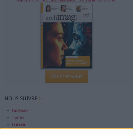
Numéro 396 : IA et automatisation : vers la fin de la veille?
Abonnez-vous
NOUS SUIVRE
Facebook
Twitter
Linkedin
RSS