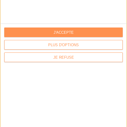
Par:
Hugo Velluet
Quand la démat devient obligatoire
Par:
Bruno Texier
Le plus beau but de tous les temps, signé Pelé, reconstitué
J'ACCEPTE
grâce...
Par:
PLUS D'OPTIONS
Bruno Texier
Système d'information : ranger son fouillis d’applications
JE REFUSE
Par:
Christophe Dutheil
Un callbot dopé à l‘IA pour répondre aux citoyens de Plaisir
Par:
Axel Halsenbach
L'AGENDA