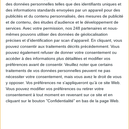
des données personnelles telles que des identifiants uniques et
des informations standards envoyées par un appareil pour des
Les derniers guides :
publicités et du contenu personnalisés, des mesures de publicité
IA génératives : cas d’usage et retours d’expérience
et de contenu, des études d'audience et le développement de
services.
Avec votre permission, nos 248 partenaires et nous-
mêmes pouvons utiliser des données de géolocalisation
Archivage physique et électronique : enjeux, méthodes et
précises et d’identification par scan d'appareil. En cliquant, vous
outils
pouvez consentir aux traitements décrits précédemment. Vous
pouvez également refuser de donner votre consentement ou
Stratégie data : tirez profit de l’intelligence des
accéder à des informations plus détaillées et modifier vos
données
préférences avant de consentir.
Veuillez noter que certains
traitements de vos données personnelles peuvent ne pas
nécessiter votre consentement, mais vous avez le droit de vous
y opposer. Vos préférences ne s'appliqueront qu’à ce site Web.
LES DERNIÈRES PARUTIONS
Vous pouvez modifier vos préférences ou retirer votre
consentement à tout moment en revenant sur ce site et en
cliquant sur le bouton "Confidentialité" en bas de la page Web.