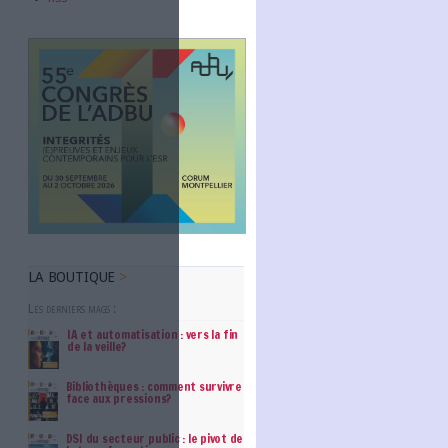
Abonnez-vous
imoine numérique. Elles sont
nservation des documents
désinformation
. Par exemple, la
de pages web depuis sa création,
NOUS SUIVRE
Facebook
maintenir l’accès aux
Twitter
ainsi la préservation du
Linkedin
RSS
e particulièrement utile dans des
 la sécurité et à la conformité
es.
b au monde.