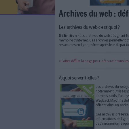
LES NEWSLETTERS
LE MAGAZINE
LES GUIDES PRATIQUES
LES BASES DE DONNÉES
L'ESPACE EMPLOI
L'AGENDA
Archives du w
L'ANNUAIRE DES ACTEURS
LES LIVRES BLANCS
LES SUPPLÉMENTS
Les archives du web c'e
Définition -
Les archives du
NOS OFFRES D'ABONNEMENTS
mémoire d’Internet. Ces arch
ressources en ligne, même apr
> Faites défiler la page pour 