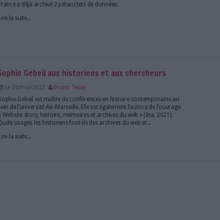
chit le cap des 1 000 milliards de pages web arch
Le 20/oct/2025
Bruno Texier
Lancé il y a près de trente ans, le projet Internet Arc
collecter le web à un rythme d'environ 500 millions
chaque jour.
Lire la suite...
 BnF a collecté 6 milliards d'URL en 2023
Le 06/fév/2024
Bruno Texier
En charge du dépôt du web depuis 2002, la Biblioth