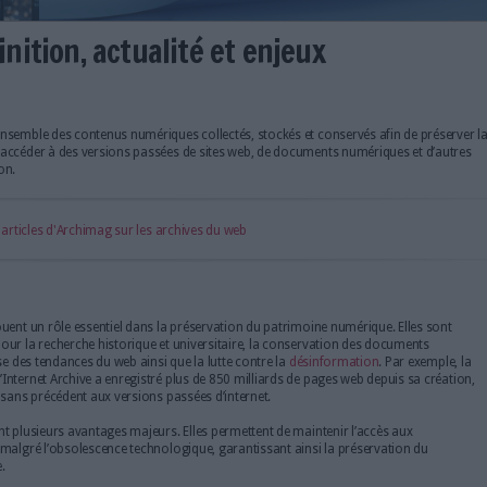
eb : définition, actualité et enj
st quoi ?
 web désignent l’ensemble des contenus numériques collectés, stockés
ives permettent d’accéder à des versions passées de sites web, de d
ès leur disparition.
découvrir tous les articles d'Archimag sur les archives du web