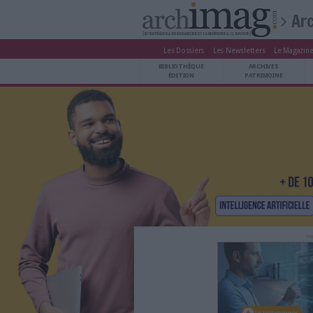
Les Dossiers
Les Newsle
BIBLIOTHÈQUE ÉDITION
BIBLIOTHÈQUE
ARCHIVES PATRIMOINE
ÉDITION
P
VEILLE DOCUMENTATION
DÉMAT CLOUD
UNIVERS DATA
TRAVAIL COLLABORATIF
VIE NUMÉRIQUE
NUMÉRIQUE RESPONSABLE
LES DOSSIERS