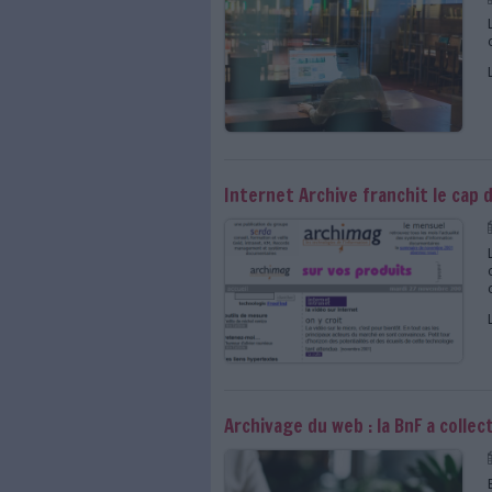
Bibliothèque nationale de 
Webrecorder : Outil perme
Ressources et formati
Pour approfondir vos connaiss
L'annuaire des
acteurs du
Formations spécialisées 
Toutes les actualités, l
sur les archives du web
La BnF lance sa camp