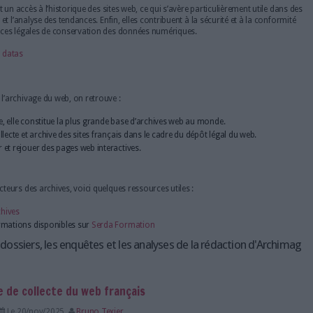
rchives du web jouent un rôle essentiel dans la préservation du patr
mment utilisées pour la recherche historique et universitaire, la co
istratifs, l’analyse des tendances du web ainsi que la lutte contre la
ck Machine de l’Internet Archive a enregistré plus de 850 milliards 
nt ainsi un accès sans précédent aux versions passées d’internet.
rchives présentent plusieurs avantages majeurs. Elles permettent de 
rmations en ligne malgré l’obsolescence technologique, garantissant 
imoine numérique.
 offrent également un accès à l’historique des sites web, ce qui s’avèr
me, le marketing et l’analyse des tendances. Enfin, elles contribuent à
pondre aux exigences légales de conservation des données numériqu
himag du cycle des datas
 impliqués dans l’archivage du web, on retrouve :
a Wayback Machine, elle constitue la plus grande base d’archives we