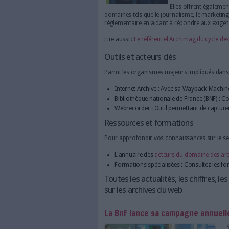
À quoi servent-elles ?
Les a
nota
admin
Wayba
offra
Ces a
info
patr
Elles
domaines tels que le journalis
réglementaire en aidant à ré
Lire aussi :
Le référentiel Arc
Outils et acteurs clés
Parmi les organismes majeurs
Internet Archive : Avec s