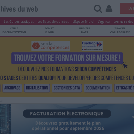
Archives du web
tters
Le Magazine
Les Guides pratiques
Les Bases de données
L'Esp
ARCHIVES
VEILLE
DÉMAT
ATRIMOINE
DOCUMENTATION
CLOUD
Publicité