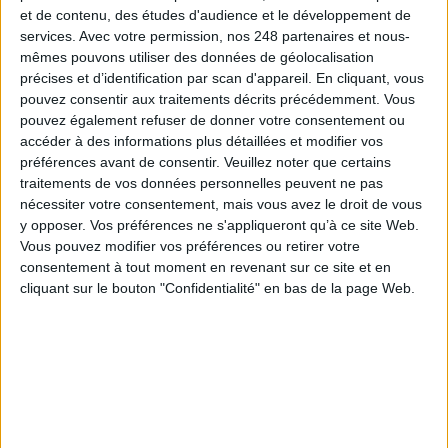
l'information, gestion documentaire, bibliothèques,
et de contenu, des études d'audience et le développement de
archivage électronique, data, intelligence artificielle...
services.
Avec votre permission, nos 248 partenaires et nous-
Le respect de votre vie privée est notre priorité. Veuillez
mêmes pouvons utiliser des données de géolocalisation
noter que certains traitements de vos données
précises et d’identification par scan d'appareil. En cliquant, vous
personnelles peuvent ne pas nécessiter votre
pouvez consentir aux traitements décrits précédemment. Vous
consentement. Vos préférences ne s'appliqueront qu'à ce
pouvez également refuser de donner votre consentement ou
site Web. Vous pouvez modifier vos préférences en vous
accéder à des informations plus détaillées et modifier vos
abonnant sur ce site web ou en consultant notre politique
préférences avant de consentir.
Veuillez noter que certains
de confidentialité.
traitements de vos données personnelles peuvent ne pas
nécessiter votre consentement, mais vous avez le droit de vous
Déjà abonné.e ?
Connectez-vous
y opposer. Vos préférences ne s'appliqueront qu’à ce site Web.
Vous pouvez modifier vos préférences ou retirer votre
consentement à tout moment en revenant sur ce site et en
cliquant sur le bouton "Confidentialité" en bas de la page Web.
0 Commentaire
390
Méthode
Intelligence Artificielle
IA Générative