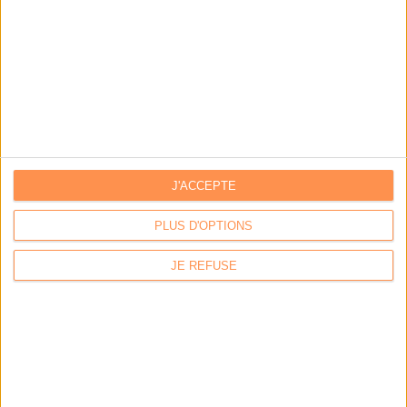
Bibliothèques : comment survivre face aux pressions?
DSI du secteur public : le pivot de la transformation
Les derniers guides :
IA génératives : cas d’usage et retours d’expérience
J'ACCEPTE
PLUS D'OPTIONS
Archivage physique et électronique : enjeux, méthodes et
outils
JE REFUSE
Stratégie data : tirez profit de l’intelligence des
données
LES DERNIÈRES PARUTIONS