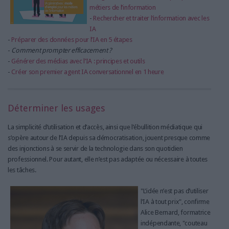
métiers de l’information
-
Rechercher et traiter l’information avec les
IA
-
Préparer des données pour l’IA en 5 étapes
-
Comment prompter efficacement ?
-
Générer des médias avec l’IA : principes et outils
-
Créer son premier agent IA conversationnel en 1 heure
Déterminer les usages
La simplicité d’utilisation et d’accès, ainsi que l’ébullition médiatique qui
s’opère autour de l’IA depuis sa démocratisation, jouent presque comme
des injonctions à se servir de la technologie dans son quotidien
professionnel. Pour autant, elle n’est pas adaptée ou nécessaire à toutes
les tâches.
"L’idée n’est pas d’utiliser
l’IA à tout prix", confirme
Alice Bernard, formatrice
indépendante, "couteau