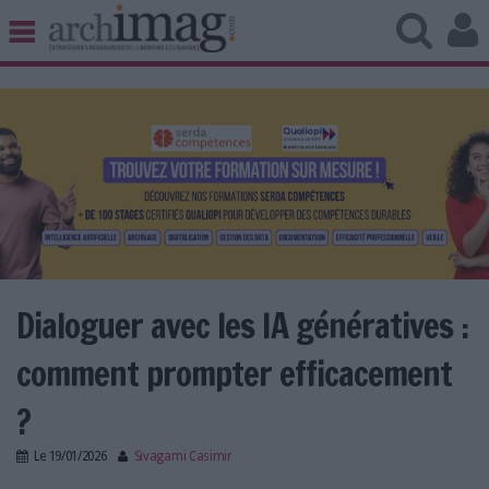
BIBLIOTHÈQUE ÉDITION
ARCHIVES PATRIMOINE
VEILLE DOCUMENTATION
DÉMAT CLOUD
UNIVERS DATA
TRAVAIL COLLABORATIF
VIE NUMÉRIQUE
NUMÉRIQUE RESPONSABLE
Dialoguer avec les IA génératives :
comment prompter efficacement
LES DOSSIERS
?
LES NEWSLETTERS
Le
19/01/2026
Sivagami Casimir
LE MAGAZINE