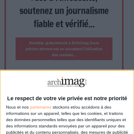
soutenez un journalisme
fiable et vérifié...
Accédez gratuitement à Archimag (hors
articles abonné·es) en acceptant l'utilisation
des cookies...
ou
Abonnez-vous à Archimag et profitez de tous les
avantages.
Le respect de votre vie privée est notre priorité
Les abonnements d'Archimag vous donnent un accès
exclusif à l'ensemble du site internet. Retrouvez tous vos
Nous et nos
partenaires
stockons et/ou accédons à des
magazines au format PDF, vos guides pratiques pour les
informations sur un appareil, telles que les cookies, et traitons
abonné·es Intégral, mais aussi 10 ans d'archives.
des données personnelles telles que des identifiants uniques et
Archimag, c'est le magazine qui vous accompagne dans
des informations standards envoyées par un appareil pour des
votre transformation digitale : dématérialisation, droit de
publicités et du contenu personnalisés, des mesures de publicité