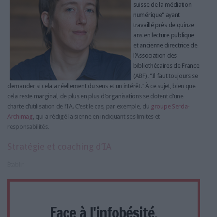
suisse de la médiation
numérique" ayant
travaillé près de quinze
ans en lecture publique
et ancienne directrice de
l’Association des
bibliothécaires de France
(ABF). "Il faut toujours se
demander si cela a réellement du sens et un intérêt." À ce sujet, bien que
cela reste marginal, de plus en plus d’organisations se dotent d’une
charte d’utilisation de l’IA. C’est le cas, par exemple, du
groupe Serda-
Archimag
, qui a rédigé la sienne en indiquant ses limites et
responsabilités.
Stratégie et coaching d’IA
Établir
Face à l'infobésité,