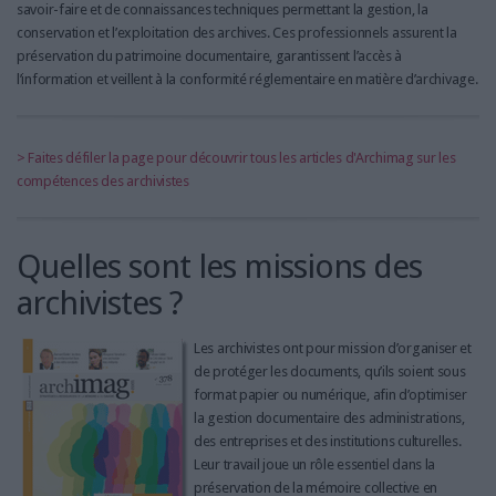
LES GUIDES PRATIQUES
savoir-faire et de connaissances techniques permettant la gestion, la
conservation et l’exploitation des archives. Ces professionnels assurent la
LES BASES DE DONNÉES
préservation du patrimoine documentaire, garantissent l’accès à
L'ESPACE EMPLOI
l’information et veillent à la conformité réglementaire en matière d’archivage.
L'AGENDA
L'ANNUAIRE DES ACTEURS
> Faites défiler la page pour découvrir tous les articles d'Archimag sur les
LES LIVRES BLANCS
compétences des archivistes
LES SUPPLÉMENTS
NOS OFFRES D'ABONNEMENTS
Quelles sont les missions des
archivistes ?
Les archivistes ont pour mission d’organiser et
de protéger les documents, qu’ils soient sous
format papier ou numérique, afin d’optimiser
la gestion documentaire des administrations,
des entreprises et des institutions culturelles.
Leur travail joue un rôle essentiel dans la
préservation de la mémoire collective en