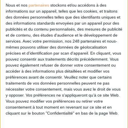
Nous et nos
partenaires
stockons et/ou accédons à des
informations sur un appareil, telles que les cookies, et traitons
Le 03/juin/2026
Caroline Buscal
des données personnelles telles que des identifiants uniques et
des informations standards envoyées par un appareil pour des
Les archives ont changé et, avec elles, le métier d’archiviste. Face à l’explosion
publicités et du contenu personnalisés, des mesures de publicité
des données, à la pression réglementaire et à l’essor du numérique,
l’archiviste conjugue désormais polyvalence et spécialisation. Entre
et de contenu, des études d'audience et le développement de
gouvernance de l’information, dialogue avec le...
services.
Avec votre permission, nos 248 partenaires et nous-
mêmes pouvons utiliser des données de géolocalisation
Lire la suite...
précises et d’identification par scan d'appareil. En cliquant, vous
pouvez consentir aux traitements décrits précédemment. Vous
Gaëlle Dulion, l'archivage “made in Benelux” à l’ère de
pouvez également refuser de donner votre consentement ou
la francophonie
accéder à des informations plus détaillées et modifier vos
préférences avant de consentir.
Veuillez noter que certains
traitements de vos données personnelles peuvent ne pas
nécessiter votre consentement, mais vous avez le droit de vous
y opposer. Vos préférences ne s'appliqueront qu’à ce site Web.
Vous pouvez modifier vos préférences ou retirer votre
consentement à tout moment en revenant sur ce site et en
cliquant sur le bouton "Confidentialité" en bas de la page Web.