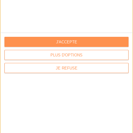
J'ACCEPTE
PLUS D'OPTIONS
Abonnez-vous
JE REFUSE
NOUS SUIVRE
Facebook
Twitter
Linkedin
RSS