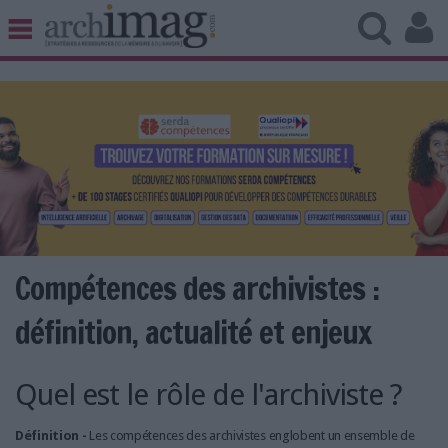
BIBLIOTHÈQUE ÉDITION
ARCHIVES PATRIMOINE
VEILLE DOCUMENTATION
DÉMAT CLOUD
UNIVERS DATA
TRAVAIL COLLABORATIF
VIE NUMÉRIQUE
NUMÉRIQUE RESPONSABLE
Compétences des archivistes :
définition, actualité et enjeux
LES DOSSIERS
Quel est le rôle de l'archiviste ?
LES NEWSLETTERS
LE MAGAZINE
Définition -
Les compétences des archivistes englobent un ensemble de