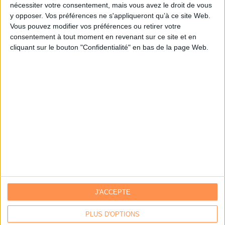
nécessiter votre consentement, mais vous avez le droit de vous
y opposer. Vos préférences ne s'appliqueront qu’à ce site Web.
Je m'inscris sur Archimag.com
Vous pouvez modifier vos préférences ou retirer votre
consentement à tout moment en revenant sur ce site et en
cliquant sur le bouton "Confidentialité" en bas de la page Web.
J'ACCEPTE
Contacts
|
Annuaire des acteurs
Communiquer avec Archimag
|
Communiquer avec ACE
PLUS D'OPTIONS