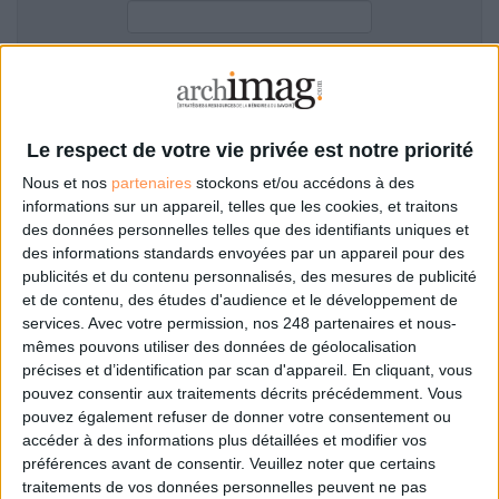
LES GUIDES PRATIQUES
LES BASES DE DONNÉES
L'ESPACE EMPLOI
Filtre anti-spam
L'AGENDA
L'ANNUAIRE DES ACTEURS
Le respect de votre vie privée est notre priorité
LES LIVRES BLANCS
Nous et nos
partenaires
stockons et/ou accédons à des
LES SUPPLÉMENTS
informations sur un appareil, telles que les cookies, et traitons
des données personnelles telles que des identifiants uniques et
NOS OFFRES D'ABONNEMENTS
des informations standards envoyées par un appareil pour des
Mot de passe oublié ?
Pas encore de compte?
publicités et du contenu personnalisés, des mesures de publicité
et de contenu, des études d'audience et le développement de
services.
Avec votre permission, nos 248 partenaires et nous-
mêmes pouvons utiliser des données de géolocalisation
précises et d’identification par scan d'appareil. En cliquant, vous
Je m'inscris pour commenter les articles
pouvez consentir aux traitements décrits précédemment. Vous
pouvez également refuser de donner votre consentement ou
ou déposer mon CV
accéder à des informations plus détaillées et modifier vos
préférences avant de consentir.
Veuillez noter que certains
traitements de vos données personnelles peuvent ne pas