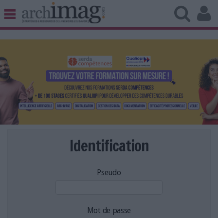
BIBLIOTHÈQUE ÉDITION
ARCHIVES PATRIMOINE
VEILLE DOCUMENTATION
DÉMAT CLOUD
UNIVERS DATA
TRAVAIL COLLABORATIF
VIE NUMÉRIQUE
NUMÉRIQUE RESPONSABLE
Identification
Pseudo
LES DOSSIERS
LES NEWSLETTERS
LE MAGAZINE
Mot de passe