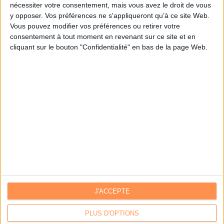
nécessiter votre consentement, mais vous avez le droit de vous
y opposer. Vos préférences ne s'appliqueront qu’à ce site Web.
Je m'inscris sur Archimag.com
Vous pouvez modifier vos préférences ou retirer votre
consentement à tout moment en revenant sur ce site et en
cliquant sur le bouton "Confidentialité" en bas de la page Web.
J'ACCEPTE
Contacts
|
Annuaire des acteurs
Communiquer avec Archimag
|
Communiquer avec ACE
PLUS D'OPTIONS