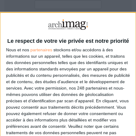
LES GUIDES PRATIQUES
LES BASES DE DONNÉES
L'ESPACE EMPLOI
Filtre anti-spam
L'AGENDA
L'ANNUAIRE DES ACTEURS
Le respect de votre vie privée est notre priorité
LES LIVRES BLANCS
Nous et nos
partenaires
stockons et/ou accédons à des
LES SUPPLÉMENTS
informations sur un appareil, telles que les cookies, et traitons
des données personnelles telles que des identifiants uniques et
NOS OFFRES D'ABONNEMENTS
des informations standards envoyées par un appareil pour des
Mot de passe oublié ?
Pas encore de compte?
publicités et du contenu personnalisés, des mesures de publicité
et de contenu, des études d'audience et le développement de
services.
Avec votre permission, nos 248 partenaires et nous-
mêmes pouvons utiliser des données de géolocalisation
précises et d’identification par scan d'appareil. En cliquant, vous
Je m'inscris pour commenter les articles
pouvez consentir aux traitements décrits précédemment. Vous
pouvez également refuser de donner votre consentement ou
ou déposer mon CV
accéder à des informations plus détaillées et modifier vos
préférences avant de consentir.
Veuillez noter que certains
traitements de vos données personnelles peuvent ne pas