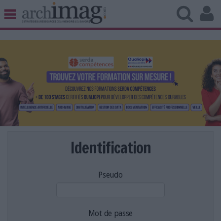
BIBLIOTHÈQUE ÉDITION
ARCHIVES PATRIMOINE
VEILLE DOCUMENTATION
DÉMAT CLOUD
UNIVERS DATA
TRAVAIL COLLABORATIF
VIE NUMÉRIQUE
NUMÉRIQUE RESPONSABLE
Identification
Pseudo
LES DOSSIERS
LES NEWSLETTERS
LE MAGAZINE
Mot de passe