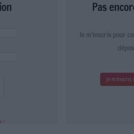
ion
Pas encor
Je m'inscris pour c
dépos
Je m'inscris
é ?