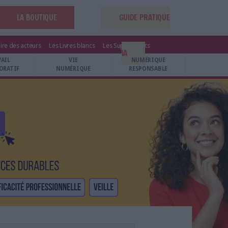
LA BOUTIQUE
GUIDE PRATIQUE
ire des acteurs
Les Livres blancs
Les Suppléments
IA
VAIL
VIE
NUMÉRIQUE
ORATIF
NUMÉRIQUE
RESPONSABLE