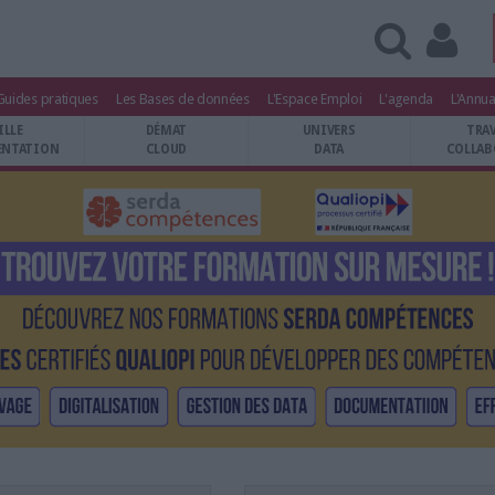
Guides pratiques
Les Bases de données
L'Espace Emploi
L'agenda
L'Annua
ILLE
DÉMAT
UNIVERS
TRA
NTATION
CLOUD
DATA
COLLAB