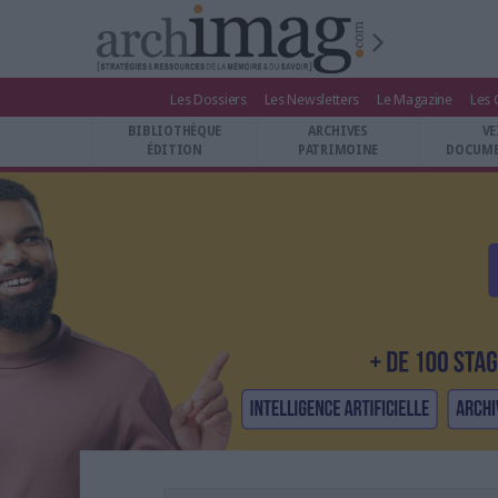
Les Dossiers
Les Newsletters
Le Magazine
Les 
BIBLIOTHÈQUE ÉDITION
BIBLIOTHÈQUE
ARCHIVES
VE
ARCHIVES PATRIMOINE
ÉDITION
PATRIMOINE
DOCUME
VEILLE DOCUMENTATION
DÉMAT CLOUD
UNIVERS DATA
TRAVAIL COLLABORATIF
VIE NUMÉRIQUE
NUMÉRIQUE RESPONSABLE
LES DOSSIERS