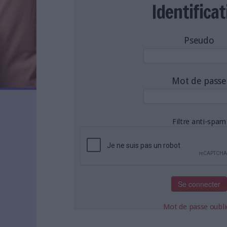
LES NEWSLETTERS
Identificat
LE MAGAZINE
LES GUIDES PRATIQUES
Pseudo
LES BASES DE DONNÉES
L'ESPACE EMPLOI
L'AGENDA
Mot de passe
L'ANNUAIRE DES ACTEURS
LES LIVRES BLANCS
LES SUPPLÉMENTS
Filtre anti-spam
NOS OFFRES D'ABONNEMENTS
Mot de passe oubli