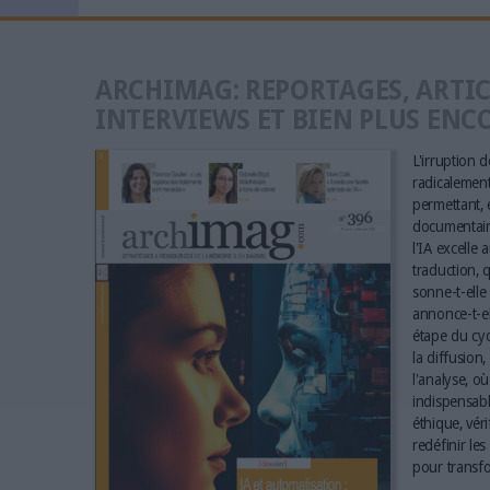
ARCHIMAG: REPORTAGES, ARTIC
INTERVIEWS ET BIEN PLUS ENC
L'irruption de
radicalement 
permettant, e
documentaire
l'IA excelle 
traduction, q
sonne-t-elle 
annonce-t-el
étape du cyc
la diffusion,
l'analyse, où
indispensabl
éthique, vér
redéfinir le
pour transfo