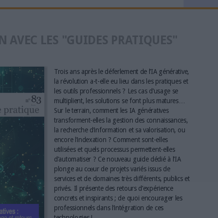
N AVEC LES "GUIDES PRATIQUES"
Trois ans après le déferlement de l’IA générative,
la révolution a-t-elle eu lieu dans les pratiques et
les outils professionnels ? Les cas d’usage se
multiplient, les solutions se font plus matures…
Sur le terrain, comment les IA génératives
transforment-elles la gestion des connaissances,
la recherche d’information et sa valorisation, ou
encore l’indexation ? Comment sont-elles
utilisées et quels processus permettent-elles
d’automatiser ? Ce nouveau guide dédié à l’IA
plonge au cœur de projets variés issus de
services et de domaines très différents, publics et
privés. Il présente des retours d’expérience
concrets et inspirants ; de quoi encourager les
professionnels dans l’intégration de ces
technologies !