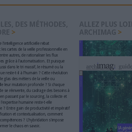
LES, DES MÉTHODES,
ALLEZ PLUS LOI
ORE
ARCHIMAG
 l'intelligence artificielle rebat
les cartes de la veille professionnelle en
ntre autres, de rationaliser les flux
s grâce à l’automatisation. Et puisque
aussi dans le tri massif, le résumé ou la
ue reste-t-il à l’humain ? Cette révolution
le glas des métiers de la veille ou
le leur mutation profonde ? Si chaque
le se réinvente, du cadrage des besoins à
 en passant par le sourcing, la collecte et
 l'expertise humaine reste-t-elle
e ? Entre gain de productivité et impératif
ification et contextualisation, comment
s compétences ? L'hybridation s'impose
rmer le chaos en savoir.