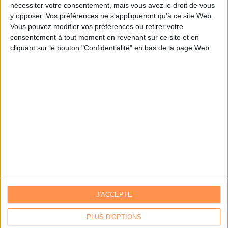
nécessiter votre consentement, mais vous avez le droit de vous
y opposer. Vos préférences ne s'appliqueront qu’à ce site Web.
Je m'inscris sur Archimag.com
Vous pouvez modifier vos préférences ou retirer votre
consentement à tout moment en revenant sur ce site et en
cliquant sur le bouton "Confidentialité" en bas de la page Web.
J'ACCEPTE
Contacts
|
Annuaire des acteurs
Communiquer avec Archimag
|
Communiquer avec ACE
PLUS D'OPTIONS