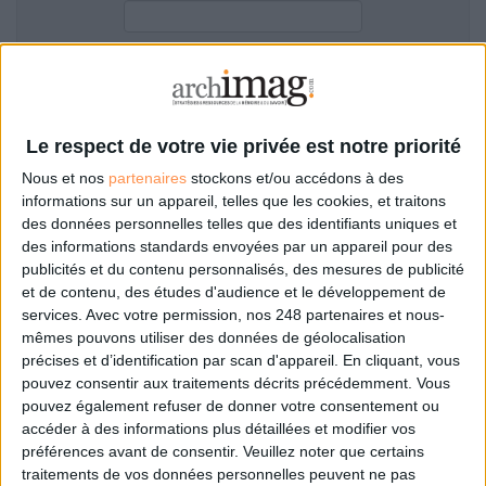
LES GUIDES PRATIQUES
LES BASES DE DONNÉES
L'ESPACE EMPLOI
Filtre anti-spam
L'AGENDA
L'ANNUAIRE DES ACTEURS
Le respect de votre vie privée est notre priorité
LES LIVRES BLANCS
Nous et nos
partenaires
stockons et/ou accédons à des
LES SUPPLÉMENTS
informations sur un appareil, telles que les cookies, et traitons
des données personnelles telles que des identifiants uniques et
NOS OFFRES D'ABONNEMENTS
des informations standards envoyées par un appareil pour des
Mot de passe oublié ?
Pas encore de compte?
publicités et du contenu personnalisés, des mesures de publicité
et de contenu, des études d'audience et le développement de
services.
Avec votre permission, nos 248 partenaires et nous-
mêmes pouvons utiliser des données de géolocalisation
précises et d’identification par scan d'appareil. En cliquant, vous
Je m'inscris pour commenter les articles
pouvez consentir aux traitements décrits précédemment. Vous
pouvez également refuser de donner votre consentement ou
ou déposer mon CV
accéder à des informations plus détaillées et modifier vos
préférences avant de consentir.
Veuillez noter que certains
traitements de vos données personnelles peuvent ne pas