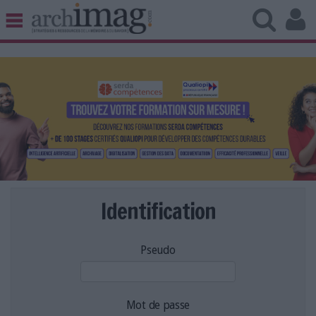
BIBLIOTHÈQUE ÉDITION
ARCHIVES PATRIMOINE
VEILLE DOCUMENTATION
DÉMAT CLOUD
UNIVERS DATA
TRAVAIL COLLABORATIF
VIE NUMÉRIQUE
NUMÉRIQUE RESPONSABLE
Identification
Pseudo
LES DOSSIERS
LES NEWSLETTERS
LE MAGAZINE
Mot de passe