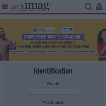
BIBLIOTHÈQUE ÉDITION
ARCHIVES PATRIMOINE
VEILLE DOCUMENTATION
DÉMAT CLOUD
UNIVERS DATA
TRAVAIL COLLABORATIF
VIE NUMÉRIQUE
NUMÉRIQUE RESPONSABLE
Identification
Pseudo
LES DOSSIERS
LES NEWSLETTERS
LE MAGAZINE
Mot de passe