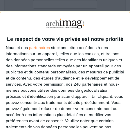
LES GUIDES PRATIQUES
LES BASES DE DONNÉES
L'ESPACE EMPLOI
Filtre anti-spam
L'AGENDA
L'ANNUAIRE DES ACTEURS
Le respect de votre vie privée est notre priorité
LES LIVRES BLANCS
Nous et nos
partenaires
stockons et/ou accédons à des
LES SUPPLÉMENTS
informations sur un appareil, telles que les cookies, et traitons
des données personnelles telles que des identifiants uniques et
NOS OFFRES D'ABONNEMENTS
des informations standards envoyées par un appareil pour des
Mot de passe oublié ?
Pas encore de compte?
publicités et du contenu personnalisés, des mesures de publicité
et de contenu, des études d'audience et le développement de
services.
Avec votre permission, nos 248 partenaires et nous-
mêmes pouvons utiliser des données de géolocalisation
précises et d’identification par scan d'appareil. En cliquant, vous
Je m'inscris pour commenter les articles
pouvez consentir aux traitements décrits précédemment. Vous
pouvez également refuser de donner votre consentement ou
ou déposer mon CV
accéder à des informations plus détaillées et modifier vos
préférences avant de consentir.
Veuillez noter que certains
traitements de vos données personnelles peuvent ne pas