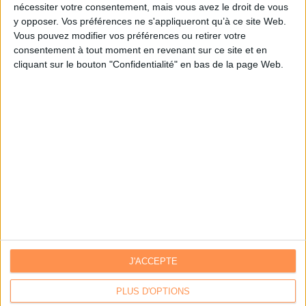
nécessiter votre consentement, mais vous avez le droit de vous
y opposer. Vos préférences ne s'appliqueront qu’à ce site Web.
Je m'inscris sur Archimag.com
Vous pouvez modifier vos préférences ou retirer votre
consentement à tout moment en revenant sur ce site et en
cliquant sur le bouton "Confidentialité" en bas de la page Web.
J'ACCEPTE
Contacts
|
Annuaire des acteurs
Communiquer avec Archimag
|
Communiquer avec ACE
PLUS D'OPTIONS