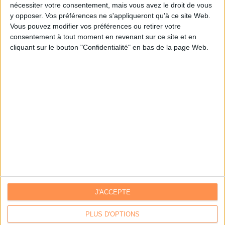
nécessiter votre consentement, mais vous avez le droit de vous
y opposer. Vos préférences ne s'appliqueront qu’à ce site Web.
Je m'inscris sur Archimag.com
Vous pouvez modifier vos préférences ou retirer votre
consentement à tout moment en revenant sur ce site et en
cliquant sur le bouton "Confidentialité" en bas de la page Web.
J'ACCEPTE
Contacts
|
Annuaire des acteurs
Communiquer avec Archimag
|
Communiquer avec ACE
PLUS D'OPTIONS