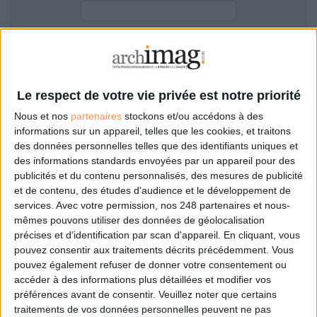
LES GUIDES PRATIQUES
LES BASES DE DONNÉES
L'ESPACE EMPLOI
Filtre anti-spam
L'AGENDA
L'ANNUAIRE DES ACTEURS
Le respect de votre vie privée est notre priorité
LES LIVRES BLANCS
Nous et nos
partenaires
stockons et/ou accédons à des
LES SUPPLÉMENTS
informations sur un appareil, telles que les cookies, et traitons
des données personnelles telles que des identifiants uniques et
NOS OFFRES D'ABONNEMENTS
des informations standards envoyées par un appareil pour des
Mot de passe oublié ?
Pas encore de compte?
publicités et du contenu personnalisés, des mesures de publicité
et de contenu, des études d'audience et le développement de
services.
Avec votre permission, nos 248 partenaires et nous-
mêmes pouvons utiliser des données de géolocalisation
précises et d’identification par scan d'appareil. En cliquant, vous
Je m'inscris pour commenter les articles
pouvez consentir aux traitements décrits précédemment. Vous
pouvez également refuser de donner votre consentement ou
ou déposer mon CV
accéder à des informations plus détaillées et modifier vos
préférences avant de consentir.
Veuillez noter que certains
traitements de vos données personnelles peuvent ne pas