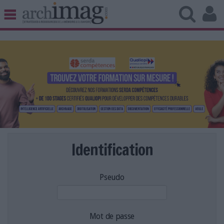
BIBLIOTHÈQUE ÉDITION
ARCHIVES PATRIMOINE
VEILLE DOCUMENTATION
DÉMAT CLOUD
UNIVERS DATA
TRAVAIL COLLABORATIF
VIE NUMÉRIQUE
NUMÉRIQUE RESPONSABLE
Identification
Pseudo
LES DOSSIERS
LES NEWSLETTERS
LE MAGAZINE
Mot de passe