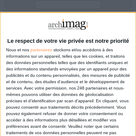
LES GUIDES PRATIQUES
LES BASES DE DONNÉES
L'ESPACE EMPLOI
Filtre anti-spam
L'AGENDA
L'ANNUAIRE DES ACTEURS
Le respect de votre vie privée est notre priorité
LES LIVRES BLANCS
Nous et nos
partenaires
stockons et/ou accédons à des
LES SUPPLÉMENTS
informations sur un appareil, telles que les cookies, et traitons
des données personnelles telles que des identifiants uniques et
NOS OFFRES D'ABONNEMENTS
des informations standards envoyées par un appareil pour des
Mot de passe oublié ?
Pas encore de compte?
publicités et du contenu personnalisés, des mesures de publicité
et de contenu, des études d'audience et le développement de
services.
Avec votre permission, nos 248 partenaires et nous-
mêmes pouvons utiliser des données de géolocalisation
précises et d’identification par scan d'appareil. En cliquant, vous
Je m'inscris pour commenter les articles
pouvez consentir aux traitements décrits précédemment. Vous
pouvez également refuser de donner votre consentement ou
ou déposer mon CV
accéder à des informations plus détaillées et modifier vos
préférences avant de consentir.
Veuillez noter que certains
traitements de vos données personnelles peuvent ne pas