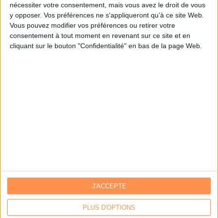
nécessiter votre consentement, mais vous avez le droit de vous
y opposer. Vos préférences ne s'appliqueront qu’à ce site Web.
Je m'inscris sur Archimag.com
Vous pouvez modifier vos préférences ou retirer votre
consentement à tout moment en revenant sur ce site et en
cliquant sur le bouton "Confidentialité" en bas de la page Web.
J'ACCEPTE
Contacts
|
Annuaire des acteurs
Communiquer avec Archimag
|
Communiquer avec ACE
PLUS D'OPTIONS