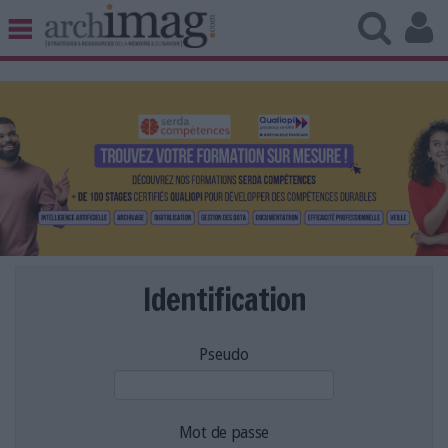
BIBLIOTHÈQUE ÉDITION
ARCHIVES PATRIMOINE
VEILLE DOCUMENTATION
DÉMAT CLOUD
UNIVERS DATA
TRAVAIL COLLABORATIF
VIE NUMÉRIQUE
NUMÉRIQUE RESPONSABLE
Identification
Pseudo
LES DOSSIERS
LES NEWSLETTERS
LE MAGAZINE
Mot de passe