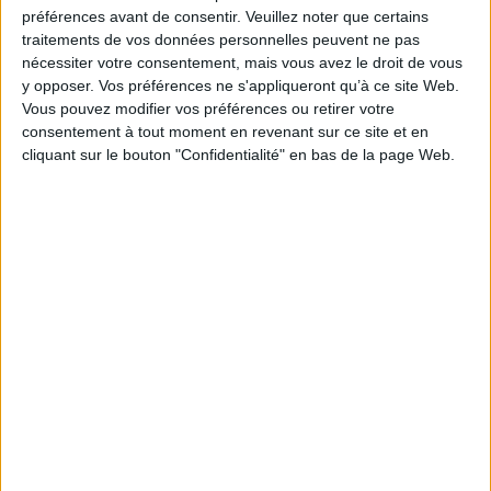
Je m'abonne à la newsletter du site Archimag.com
préférences avant de consentir.
Veuillez noter que certains
traitements de vos données personnelles peuvent ne pas
Filtre anti-spam
nécessiter votre consentement, mais vous avez le droit de vous
y opposer. Vos préférences ne s'appliqueront qu’à ce site Web.
Vous pouvez modifier vos préférences ou retirer votre
consentement à tout moment en revenant sur ce site et en
cliquant sur le bouton "Confidentialité" en bas de la page Web.
J'ai déjà un compte, je me connecte à Archimag.com