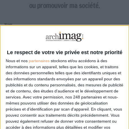
LES GUIDES PRATIQUES
ou promouvoir ma société.
LES BASES DE DONNÉES
L'ESPACE EMPLOI
Nom
L'AGENDA
L'ANNUAIRE DES ACTEURS
LES LIVRES BLANCS
Pseudo
LES SUPPLÉMENTS
Le respect de votre vie privée est notre priorité
Nous et nos
partenaires
stockons et/ou accédons à des
NOS OFFRES D'ABONNEMENTS
Mon pseudo sera affiché à côté de mes commentaires
informations sur un appareil, telles que les cookies, et traitons
des données personnelles telles que des identifiants uniques et
Prénom
des informations standards envoyées par un appareil pour des
publicités et du contenu personnalisés, des mesures de publicité
et de contenu, des études d'audience et le développement de
services.
Avec votre permission, nos 248 partenaires et nous-
Adresse de courriel
mêmes pouvons utiliser des données de géolocalisation
Je recevrais un email de confirmation à cette
précises et d’identification par scan d'appareil. En cliquant, vous
adresse
pouvez consentir aux traitements décrits précédemment. Vous
pouvez également refuser de donner votre consentement ou
accéder à des informations plus détaillées et modifier vos