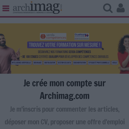
BIBLIOTHÈQUE ÉDITION
ARCHIVES PATRIMOINE
VEILLE DOCUMENTATION
DÉMAT CLOUD
UNIVERS DATA
TRAVAIL COLLABORATIF
VIE NUMÉRIQUE
NUMÉRIQUE RESPONSABLE
Je crée mon compte sur
Archimag.com
Je m'inscris pour commenter les articles,
LES DOSSIERS
LES NEWSLETTERS
déposer mon CV, proposer une offre d'emploi
LE MAGAZINE