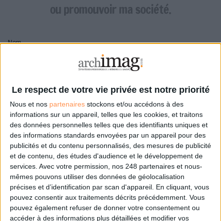
LES GUIDES PRATIQUES
ou promouvoir ma société.
LES BASES DE DONNÉES
L'ESPACE EMPLOI
Nom
L'AGENDA
L'ANNUAIRE DES ACTEURS
LES LIVRES BLANCS
Pseudo
LES SUPPLÉMENTS
Le respect de votre vie privée est notre priorité
Nous et nos
partenaires
stockons et/ou accédons à des
NOS OFFRES D'ABONNEMENTS
Mon pseudo sera affiché à côté de mes commentaires
informations sur un appareil, telles que les cookies, et traitons
des données personnelles telles que des identifiants uniques et
Prénom
des informations standards envoyées par un appareil pour des
publicités et du contenu personnalisés, des mesures de publicité
et de contenu, des études d'audience et le développement de
services.
Avec votre permission, nos 248 partenaires et nous-
Adresse de courriel
mêmes pouvons utiliser des données de géolocalisation
Je recevrais un email de confirmation à cette
précises et d’identification par scan d'appareil. En cliquant, vous
adresse
pouvez consentir aux traitements décrits précédemment. Vous
pouvez également refuser de donner votre consentement ou
accéder à des informations plus détaillées et modifier vos