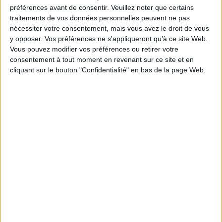
Je m'abonne à la newsletter du site Archimag.com
préférences avant de consentir.
Veuillez noter que certains
traitements de vos données personnelles peuvent ne pas
Filtre anti-spam
nécessiter votre consentement, mais vous avez le droit de vous
y opposer. Vos préférences ne s'appliqueront qu’à ce site Web.
Vous pouvez modifier vos préférences ou retirer votre
consentement à tout moment en revenant sur ce site et en
cliquant sur le bouton "Confidentialité" en bas de la page Web.
J'ai déjà un compte, je me connecte à Archimag.com