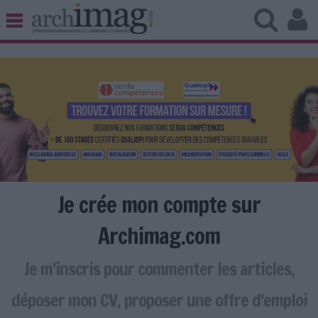
BIBLIOTHÈQUE ÉDITION
ARCHIVES PATRIMOINE
VEILLE DOCUMENTATION
DÉMAT CLOUD
UNIVERS DATA
TRAVAIL COLLABORATIF
VIE NUMÉRIQUE
NUMÉRIQUE RESPONSABLE
Je crée mon compte sur
Archimag.com
Je m'inscris pour commenter les articles,
LES DOSSIERS
LES NEWSLETTERS
déposer mon CV, proposer une offre d'emploi
LE MAGAZINE