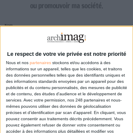
LES GUIDES PRATIQUES
ou promouvoir ma société.
LES BASES DE DONNÉES
L'ESPACE EMPLOI
Nom
L'AGENDA
L'ANNUAIRE DES ACTEURS
LES LIVRES BLANCS
Pseudo
LES SUPPLÉMENTS
Le respect de votre vie privée est notre priorité
Nous et nos
partenaires
stockons et/ou accédons à des
NOS OFFRES D'ABONNEMENTS
Mon pseudo sera affiché à côté de mes commentaires
informations sur un appareil, telles que les cookies, et traitons
des données personnelles telles que des identifiants uniques et
Prénom
des informations standards envoyées par un appareil pour des
publicités et du contenu personnalisés, des mesures de publicité
et de contenu, des études d'audience et le développement de
services.
Avec votre permission, nos 248 partenaires et nous-
Adresse de courriel
mêmes pouvons utiliser des données de géolocalisation
Je recevrais un email de confirmation à cette
précises et d’identification par scan d'appareil. En cliquant, vous
adresse
pouvez consentir aux traitements décrits précédemment. Vous
pouvez également refuser de donner votre consentement ou
accéder à des informations plus détaillées et modifier vos