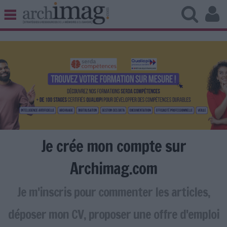
BIBLIOTHÈQUE ÉDITION
ARCHIVES PATRIMOINE
VEILLE DOCUMENTATION
DÉMAT CLOUD
UNIVERS DATA
TRAVAIL COLLABORATIF
VIE NUMÉRIQUE
NUMÉRIQUE RESPONSABLE
Je crée mon compte sur
Archimag.com
Je m'inscris pour commenter les articles,
LES DOSSIERS
LES NEWSLETTERS
déposer mon CV, proposer une offre d'emploi
LE MAGAZINE