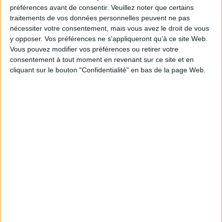
Je m'abonne à la newsletter du site Archimag.com
préférences avant de consentir.
Veuillez noter que certains
traitements de vos données personnelles peuvent ne pas
Filtre anti-spam
nécessiter votre consentement, mais vous avez le droit de vous
y opposer. Vos préférences ne s'appliqueront qu’à ce site Web.
Vous pouvez modifier vos préférences ou retirer votre
consentement à tout moment en revenant sur ce site et en
cliquant sur le bouton "Confidentialité" en bas de la page Web.
J'ai déjà un compte, je me connecte à Archimag.com