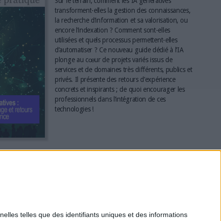
Sur le terrain, comment les IA génératives
transforment-elles la gestion des connaissances,
la recherche d’information et sa valorisation, ou
encore l’indexation ? Comment sont-elles
utilisées et quels processus permettent-elles
d’automatiser ? Ce nouveau guide dédié à l’IA
plonge au cœur de projets variés issus de
services et de domaines très différents, publics et
privés. Il présente des retours d’expérience
concrets et inspirants ; de quoi encourager les
professionnels dans l’intégration de ces
technologies !
*
elles telles que des identifiants uniques et des informations