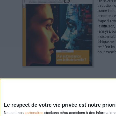
l'IA excelle 
traduction, q
sonne-t-elle 
annonce-t-el
étape du cyc
la diffusion,
l'analyse, où
indispensabl
éthique, vér
redéfinir le
pour transfo
Le respect de votre vie privée est notre priori
Nous et nos
partenaires
stockons et/ou accédons à des informations s