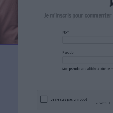
LES NEWSLETTERS
LE MAGAZINE
Je m'inscris pour commenter 
LES GUIDES PRATIQUES
LES BASES DE DONNÉES
L'ESPACE EMPLOI
Nom
L'AGENDA
L'ANNUAIRE DES ACTEURS
LES LIVRES BLANCS
Pseudo
LES SUPPLÉMENTS
Mon pseudo sera affiché à côté de
NOS OFFRES D'ABONNEMENTS