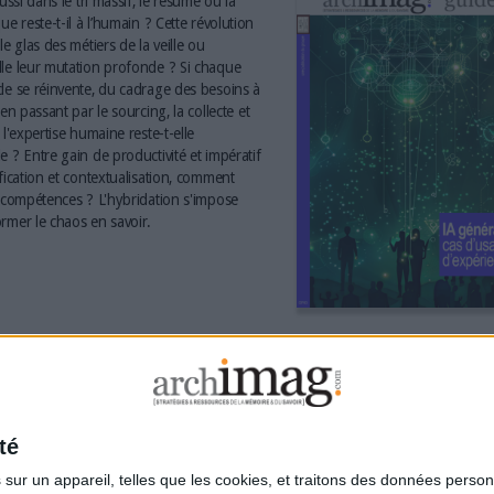
aussi dans le tri massif, le résumé ou la
ue reste-t-il à l’humain ? Cette révolution
le glas des métiers de la veille ou
le leur mutation profonde ? Si chaque
le se réinvente, du cadrage des besoins à
 en passant par le sourcing, la collecte et
 l'expertise humaine reste-t-elle
e ? Entre gain de productivité et impératif
ification et contextualisation, comment
s compétences ? L'hybridation s'impose
rmer le chaos en savoir.
té
ur un appareil, telles que les cookies, et traitons des données personn