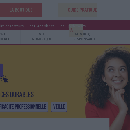
LA BOUTIQUE
GUIDE PRATIQUE
ire des acteurs
Les Livres blancs
Les Suppléments
IA
VAIL
VIE
NUMÉRIQUE
ORATIF
NUMÉRIQUE
RESPONSABLE