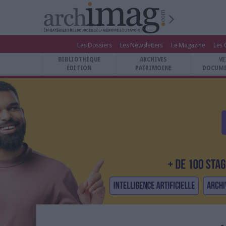
Les Dossiers
Les Newsletters
Le Magazine
Les 
BIBLIOTHÈQUE ÉDITION
BIBLIOTHÈQUE
ARCHIVES
VE
ARCHIVES PATRIMOINE
ÉDITION
PATRIMOINE
DOCUME
VEILLE DOCUMENTATION
DÉMAT CLOUD
UNIVERS DATA
TRAVAIL COLLABORATIF
VIE NUMÉRIQUE
NUMÉRIQUE RESPONSABLE
LES DOSSIERS