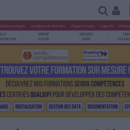
Guides pratiques
Les Bases de données
L'Espace Emploi
L'agenda
L'Annua
ILLE
DÉMAT
UNIVERS
TRA
NTATION
CLOUD
DATA
COLLAB