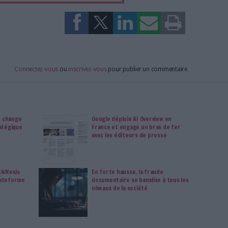
cceptant l'utilisation des cookies...
ou
à Archimag et profitez de tous les avantages.
imag vous donnent un accès exclusif à l'ensemble du site
us vos magazines au format PDF, vos guides pratiques pour
 mais aussi 10 ans d'archives. Archimag, c'est le magazine
s votre transformation digitale : dématérialisation, droit
tion documentaire, bibliothèques, archivage électronique,
data, intelligence artificielle...
vie privée est notre priorité. Veuillez noter que certains
 données personnelles peuvent ne pas nécessiter votre
férences ne s'appliqueront qu'à ce site Web. Vous pouvez
s en vous abonnant sur ce site web ou en consultant notre
politique de confidentialité.
Déjà abonné.e ?
Connectez-vous