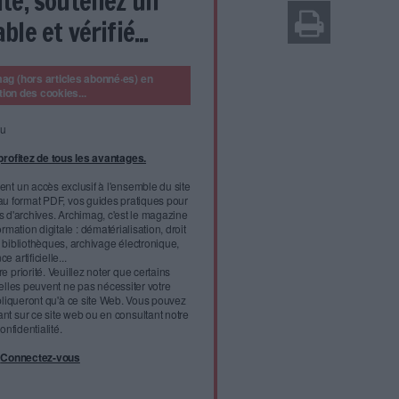
0 lors du Salon Documation (Archimag / Texier)
Salon Documation 2020 s'est ouverte avec une
x enjeux de la connaissance dans un monde
arché de la donnée... Trois enjeux - parmi d'autres - auxquels
rmation-documentation doivent répondre.
nt du GFII, le marché de la donnée est
l'infobésité, soutenez un
isme fiable et vérifié...
tement à Archimag (hors articles abonné·es) en