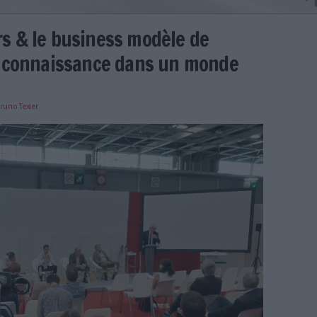
s métiers & le business modèle
 et de la connaissance dans un
e
23/09/2020
)
Bruno Texier
g