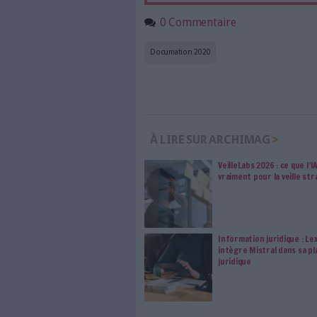
a
Abonnez-vous 
Les abonnements d'Arch
internet. Retrouvez to
les abonné·es Intégral,
qui vous accompagne dan
de l'information, ges
Le respect de votre 
traitements de vos
consentement. Vos pré
modifier vos préférence