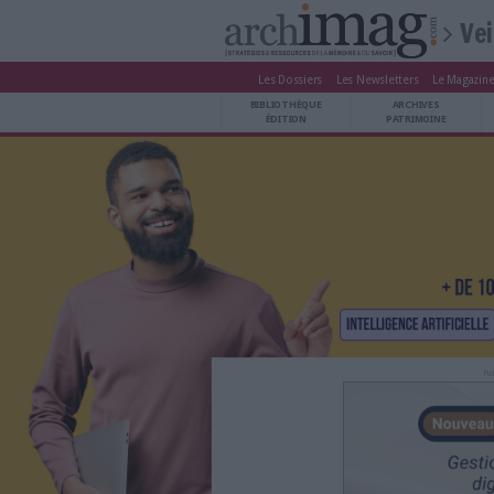
Les Dossiers
Les Newsle
BIBLIOTHÈQUE ÉDITION
BIBLIOTHÈQUE
ARCHIVES PATRIMOINE
ÉDITION
P
VEILLE DOCUMENTATION
DÉMAT CLOUD
UNIVERS DATA
TRAVAIL COLLABORATIF
VIE NUMÉRIQUE
NUMÉRIQUE RESPONSABLE
LES DOSSIERS