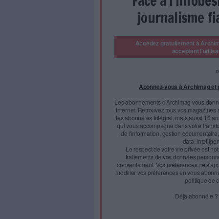
Conférence du 22 septembre 202
La première journée du 
conférence consacrée au
complexe.
Désinformation, infobésité, m
les professionnels de l'info
Pour Denis Berthault, préside
Face à 
journal
Accédez gratui