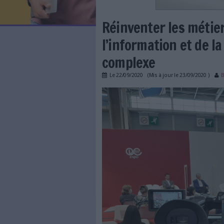
LES NEWSLETTERS
LE MAGAZINE
LES GUIDES PRATIQUES
LES BASES DE DONNÉES
L'ESPACE EMPLOI
L'AGENDA
Réinventer le
L'ANNUAIRE DES ACTEURS
LES LIVRES BLANCS
l’information
LES SUPPLÉMENTS
complexe
NOS OFFRES D'ABONNEMENTS
Le
22/09/2020
(Mis à jour l
documation_conf.jp