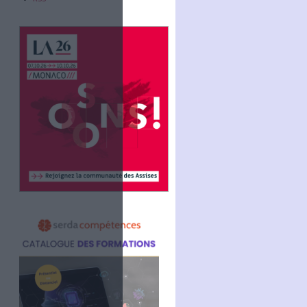
Abonnez-vous
NOUS SUIVRE
Facebook
Twitter
Linkedin
RSS