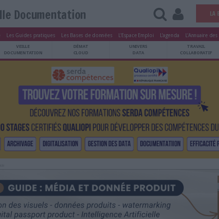
Veille Documentation
tters
Le Magazine
Les Guides pratiques
Les Bases de données
L'Esp
ARCHIVES
VEILLE
DÉMAT
ATRIMOINE
DOCUMENTATION
CLOUD
Publicité