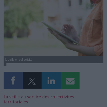
LES GUIDES PRATIQUES
LES BASES DE DONNÉES
L'ESPACE EMPLOI
L'AGENDA
L'ANNUAIRE DES ACTEURS
LES LIVRES BLANCS
LES SUPPLÉMENTS
NOS OFFRES D'ABONNEMENTS
la veille en collectivité
La veille au service des collectivités
territoriales