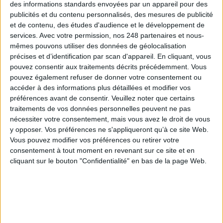
des informations standards envoyées par un appareil pour des
publicités et du contenu personnalisés, des mesures de publicité
Connectez-vous
ou
inscrivez-vous
pour publier un commentaire
et de contenu, des études d'audience et le développement de
services.
Avec votre permission, nos 248 partenaires et nous-
mêmes pouvons utiliser des données de géolocalisation
précises et d’identification par scan d'appareil. En cliquant, vous
À LIRE SUR ARCHIMAG
pouvez consentir aux traitements décrits précédemment. Vous
pouvez également refuser de donner votre consentement ou
VeilleLabs 2026 : ce que l’IA change vraiment pour
accéder à des informations plus détaillées et modifier vos
la veille stratégique
préférences avant de consentir.
Veuillez noter que certains
traitements de vos données personnelles peuvent ne pas
nécessiter votre consentement, mais vous avez le droit de vous
y opposer. Vos préférences ne s'appliqueront qu’à ce site Web.
Vous pouvez modifier vos préférences ou retirer votre
Google déploie AI Overview en France et engage un
consentement à tout moment en revenant sur ce site et en
bras de fer avec les éditeurs de presse
cliquant sur le bouton "Confidentialité" en bas de la page Web.
Information juridique : LexisNexis intègre Mistral