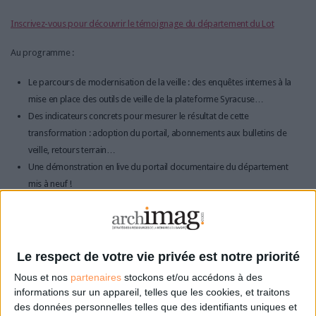
Inscrivez-vous pour découvrir le témoignage du département du Lot
Au programme :
Le parcours de modernisation de la veille : des enquêtes internes à la
mise en place des outils de veille de la plateforme Syracuse…
Des indicateurs concrets pour mesurer le résultat de cette
transformation : adoption du portail, abonnements aux bulletins de
veille, retours terrain…
Une démonstration en live du portail documentaire du département
mis à neuf !
0 Commentaire
Le respect de votre vie privée est notre priorité
Nous et nos
partenaires
stockons et/ou accédons à des
informations sur un appareil, telles que les cookies, et traitons
Portail Documentaire
Veille
des données personnelles telles que des identifiants uniques et