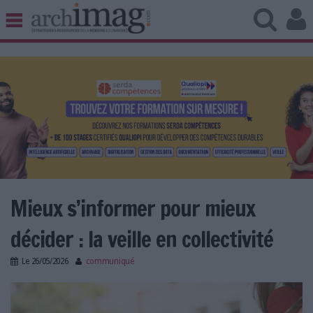
BIBLIOTHÈQUE ÉDITION
ARCHIVES PATRIMOINE
VEILLE DOCUMENTATION
DÉMAT CLOUD
UNIVERS DATA
TRAVAIL COLLABORATIF
VIE NUMÉRIQUE
NUMÉRIQUE RESPONSABLE
Mieux s’informer pour mieux
décider : la veille en collectivité
LES DOSSIERS
Le
26/05/2026
communiqué
LES NEWSLETTERS
website-music-relaxation-outdoor-freetime-
LE MAGAZINE
hobby.jpg