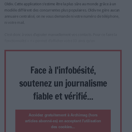
Oldiv. Cette application s’estime être la plus sûre au monde grâce à un
modèle différent des concurrentes plus populaires. Oldiv ne gère aucun
annuaire centralisé, on ne vous demande ni votre numéro de téléphone,
ni votre mail.
C’est donc à vous d’ajouter manuellement vos contacts. Pour ce faire la
fonctionnalité « + » permet d’afficher votre ID ainsi qu’un
Face à l'infobésité,
soutenez un journalisme
fiable et vérifié...
Accédez gratuitement à Archimag (hors
articles abonné·es) en acceptant l'utilisation
des cookies...