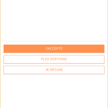
Les derniers guides :
IA génératives : cas d’usage et retours d’expérience
Archivage physique et électronique : enjeux, méthodes et
outils
J'ACCEPTE
Stratégie data : tirez profit de l’intelligence des
données
PLUS D'OPTIONS
JE REFUSE
LES DERNIÈRES PARUTIONS