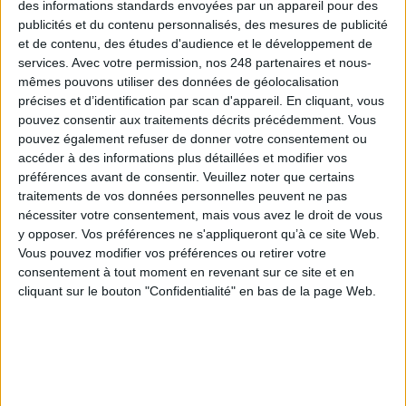
des informations standards envoyées par un appareil pour des
Déjà abonné.e ?
Connectez-vous
publicités et du contenu personnalisés, des mesures de publicité
et de contenu, des études d'audience et le développement de
services.
Avec votre permission, nos 248 partenaires et nous-
mêmes pouvons utiliser des données de géolocalisation
précises et d’identification par scan d'appareil. En cliquant, vous
Sur le même sujet:
pouvez consentir aux traitements décrits précédemment. Vous
Email éthique : 3 messageries qui respectent la vie privée à tester
pouvez également refuser de donner votre consentement ou
d'urgence
accéder à des informations plus détaillées et modifier vos
Gmail : 3 extensions gratuites pour améliorer votre messagerie
préférences avant de consentir.
Veuillez noter que certains
Comment protéger ses emails ? Trois messageries sécurisées au banc
traitements de vos données personnelles peuvent ne pas
d'essai
nécessiter votre consentement, mais vous avez le droit de vous
y opposer. Vos préférences ne s'appliqueront qu’à ce site Web.
Vous pouvez modifier vos préférences ou retirer votre
consentement à tout moment en revenant sur ce site et en
0 Commentaire
cliquant sur le bouton "Confidentialité" en bas de la page Web.
Cybersécurité
Messagerie
Connectez-vous
ou
inscrivez-vous
pour publier un commentaire