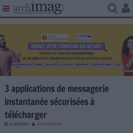
BIBLIOTHÈQUE ÉDITION
ARCHIVES PATRIMOINE
VEILLE DOCUMENTATION
DÉMAT CLOUD
UNIVERS DATA
TRAVAIL COLLABORATIF
VIE NUMÉRIQUE
NUMÉRIQUE RESPONSABLE
3 applications de messagerie
instantanée sécurisées à
LES DOSSIERS
télécharger
LES NEWSLETTERS
Le
22/07/2021
Axel Halsenbach
LE MAGAZINE