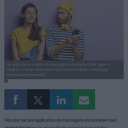
LES GUIDES PRATIQUES
applications-messagerie-instantanee-
securisees.jpg
LES BASES DE DONNÉES
L'ESPACE EMPLOI
L'AGENDA
L'ANNUAIRE DES ACTEURS
LES LIVRES BLANCS
LES SUPPLÉMENTS
NOS OFFRES D'ABONNEMENTS
Les applications mobiles de messagerie instantanée Olvid, Signal et
Telegram sont des alternatives sécurisées et chiffrées à Whatsapp.
(Freepik/wayhomestudio)
Discuter sur une application de messagerie instantanée tout
en protégeant sa
vie privée
et ses
données personnelles
,