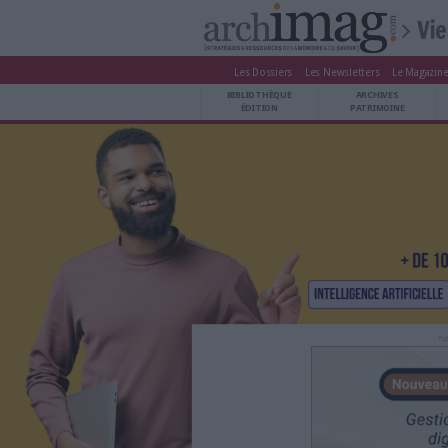
Les Dossiers
Les Newsle
BIBLIOTHÈQUE ÉDITION
BIBLIOTHÈQUE
ARCHIVES PATRIMOINE
ÉDITION
P
VEILLE DOCUMENTATION
DÉMAT CLOUD
UNIVERS DATA
TRAVAIL COLLABORATIF
VIE NUMÉRIQUE
NUMÉRIQUE RESPONSABLE
LES DOSSIERS