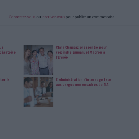
à Archimag et profitez de tous les avantages.
imag vous donnent un accès exclusif à l'ensemble du site
us vos magazines au format PDF, vos guides pratiques pour
 mais aussi 10 ans d'archives. Archimag, c'est le magazine
s votre transformation digitale : dématérialisation, droit
tion documentaire, bibliothèques, archivage électronique,
data, intelligence artificielle...
vie privée est notre priorité. Veuillez noter que certains
 données personnelles peuvent ne pas nécessiter votre
férences ne s'appliqueront qu'à ce site Web. Vous pouvez
s en vous abonnant sur ce site web ou en consultant notre
politique de confidentialité.
Déjà abonné.e ?
Connectez-vous
Enquête