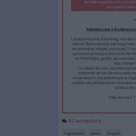
Le secteur de l'IT et du
Et quels sont les postes 
Quelles sont les perspectives
groupe Robert Half
, 35 % des
des créations de postes dans 
répondants souhaitent simple
Face à 
journal
Accédez gratui
a