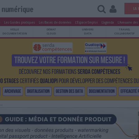
Vie numérique
tters
Le Magazine
Les Guides pratiques
Les Bases de données
L'Esp
ARCHIVES
VEILLE
DÉMAT
ATRIMOINE
DOCUMENTATION
CLOUD
Publicité