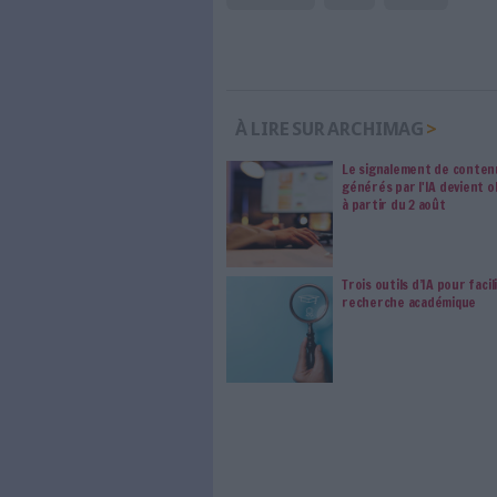
Abonnez-vous 
Les abonnements d'Arch
internet. Retrouvez to
les abonné·es Intégral,
qui vous accompagne dan
de l'information, ges
Le respect de votre 
traitements de vos
consentement. Vos pré
modifier vos préférence
0 Commentaire
Digitalisation
Métier