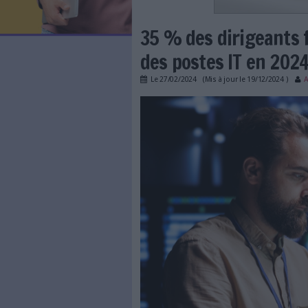
LES NEWSLETTERS
LE MAGAZINE
LES GUIDES PRATIQUES
LES BASES DE DONNÉES
L'ESPACE EMPLOI
L'AGENDA
35 % des diri
L'ANNUAIRE DES ACTEURS
LES LIVRES BLANCS
des postes IT
LES SUPPLÉMENTS
Le
27/02/2024
(Mis à jour l
NOS OFFRES D'ABONNEMENTS
35-dirigeants-franca