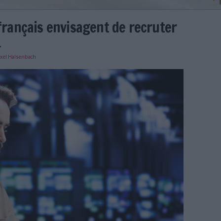
geants français envisagent de 
 en 2024
e
19/12/2024
)
Axel Halsenbach
is-envisagent-recruter-postes-it-2024.jpg