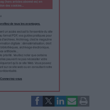
 numérique sera-t-il pourvoyeur d'emplois en 2024 ?
et les compétences qui ont la côte ?
 de recrutement dans le secteur de la tech ? D’après
l’enquête du
 dirigeants et responsables du recrutement français prévoient
leurs départements IT en 2024. Plus frileux, 45 % des
ment maintenir leurs effectifs
l'infobésité, soutenez un
isme fiable et vérifié...
tement à Archimag (hors articles abonné·es) en
cceptant l'utilisation des cookies...
ou